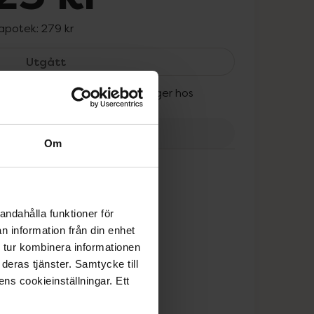
 apotek:
279 kr
Medel Elite Manschett, 225 kr.
Utgått
ran kan fortfarande finnas i lager hos
onans Apotek.
Om
tt
andahålla funktioner för
n information från din enhet
 tur kombinera informationen
deras tjänster. Samtycke till
ens cookieinställningar. Ett