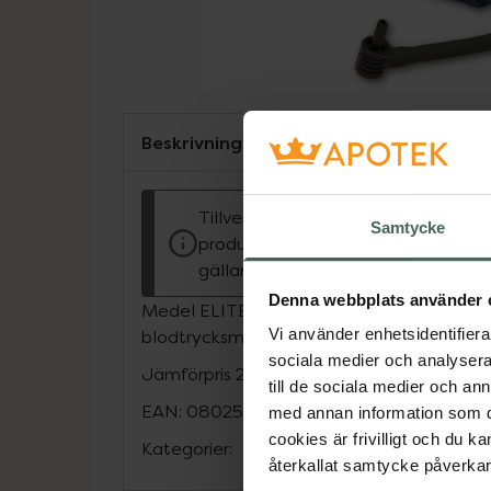
Beskrivning
Tillverkaren garanterar genom CE-
Samtycke
produkten är säker att använda och
gällande krav.
Denna webbplats använder 
Medel ELITE manchett är ett tillbehör til
Vi använder enhetsidentifierar
blodtrycksmätare.
sociala medier och analysera 
Jämförpris
279 kr
/
st
till de sociala medier och a
EAN:
08025081927536
med annan information som du 
cookies är frivilligt och du k
Kategorier:
återkallat samtycke påverkar 