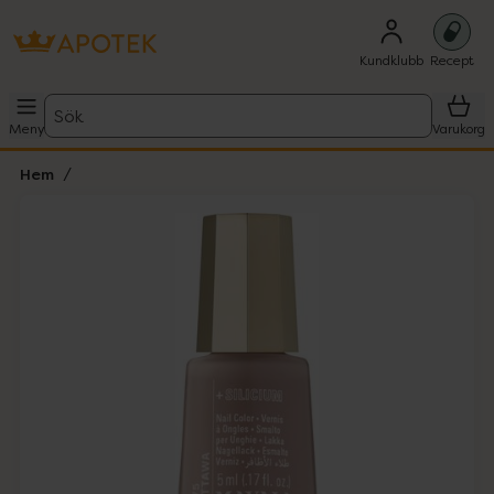
Kundklubb
Recept
Sök
Meny
Varukorg
Hem
Hoppa över Lista
Lista: . Innehåller 1 objekt.