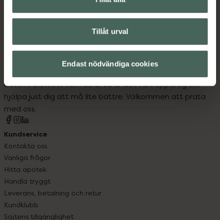
Tillåt urval
Kronans Apotek finns här för dig. Du hittar oss från Skåne i
Endast nödvändiga cookies
syd till Lappland i norr, och online i mobilen och på
datorn. Oavsett vem du är så är det vårt uppdrag att
hjälpa just dig att må lite bättre. Välkommen att prata
med oss.
Kundservice
Kontakta oss
Vanliga frågor
Hitta apotek
Handla tryggt
Leverans, betalning och retur
Kundklubb
Sajtens tillgänglighet