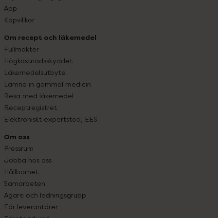
App
Köpvillkor
Om recept och läkemedel
Fullmakter
Högkostnadsskyddet
Läkemedelsutbyte
Lämna in gammal medicin
Resa med läkemedel
Receptregistret
Elektroniskt expertstöd, EES
Om oss
Pressrum
Jobba hos oss
Hållbarhet
Samarbeten
Ägare och ledningsgrupp
För leverantörer