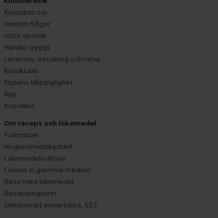
Kundservice
Kontakta oss
Vanliga frågor
Hitta apotek
Handla tryggt
Leverans, betalning och retur
Kundklubb
Sajtens tillgänglighet
App
Köpvillkor
Om recept och läkemedel
Fullmakter
Högkostnadsskyddet
Läkemedelsutbyte
Lämna in gammal medicin
Resa med läkemedel
Receptregistret
Elektroniskt expertstöd, EES