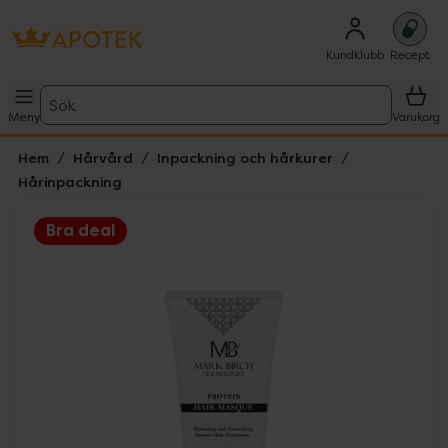
Kundklubb
Recept
Sök
Meny
Varukorg
Hem
Hårvård
Inpackning och hårkurer
Hårinpackning
Bra deal
Hoppa över Lista
Lista: . Innehåller 1 objekt.