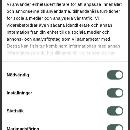
Vi använder enhetsidentifierare för att anpassa innehållet
Vetegroddar och solrosolja återfuktar håret,
och annonserna till användarna, tillhandahålla funktioner
vilket gör det smidigt och lättare att hantera.
för sociala medier och analysera vår trafik. Vi
1. För alla hårtyper 2. Proteiner regenererar
vidarebefordrar även sådana identifierare och annan
håre. 3. Stärker och ger glans till håret. 4.
information från din enhet till de sociala medier och
Rosmarinolja gör håret tjockare
annons- och analysföretag som vi samarbetar med.
Dessa kan i sin tur kombinera informationen med annan
Jämförpris
2,98 kr
/
ml
information som du har tillhandahållit eller som de har
EAN:
05060707790715
samlat in när du har använt deras tjänster. Samtycke till
Kategorier:
cookies är frivilligt och du kan när som helst ändra eller
Samtyckesval
återkalla ditt samtycke via webbplatsens
Nödvändig
Hårinpackning
Hårvård
cookieinställningar. Ett återkallat samtycke påverkar inte
Inpackning och hårkurer
lagligheten av behandling som skett innan återkallelsen.
Inställningar
Innehåll
Visa
Statistik
Instruktioner
Visa
Marknadsföring