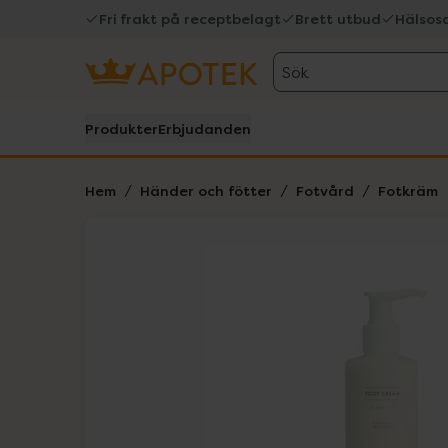
Fri frakt på receptbelagt
Brett utbud
Hälsos
Sök
Produkter
Erbjudanden
Hem
Händer och fötter
Fotvård
Fotkräm
Hoppa över Lista
Lista: . Innehåller 1 objekt.