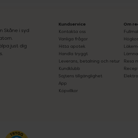
Kundservice
Om re
ån Skåne i syd
Kontakta oss
Fullma
atorn.
Vanliga frågor
Högkos
lpa just dig
Hitta apotek
Läkem
s.
Handla tryggt
Lämna 
Leverans, betalning och retur
Resa 
Kundklubb
Recept
Sajtens tillgänglighet
Elektr
App
Köpvillkor