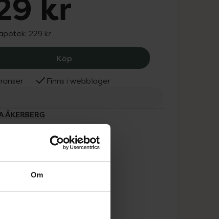
29 kr
 apotek:
229 kr
MARIA ÅKERBERG Foot Cream, 229 kr.
Köp
ranser
Finns i webblager
IA ÅKERBERG
Om