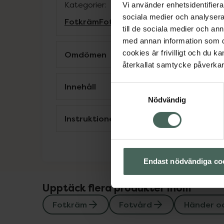
Kategorier:
Vi använder enhetsidentifierar
sociala medier och analysera 
Fotkräm
Fotvård
Händer och fötter
till de sociala medier och a
med annan information som du 
cookies är frivilligt och du k
Omdömen
återkallat samtycke påverkar 
Innehåll
Samtyckesval
Nödvändig
Instruktioner
Endast nödvändiga co
Upptäck flera produkter inom
Fotkräm
Fotvård
Händer oc