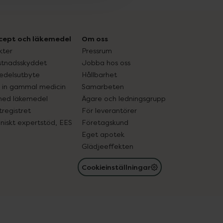
cept och läkemedel
Om oss
kter
Pressrum
tnadsskyddet
Jobba hos oss
edelsutbyte
Hållbarhet
in gammal medicin
Samarbeten
med läkemedel
Ägare och ledningsgrupp
registret
För leverantörer
oniskt expertstöd, EES
Företagskund
Eget apotek
Glädjeeffekten
Cookieinställningar