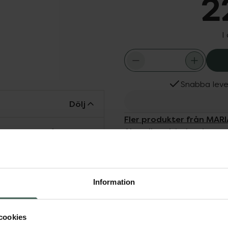
2
I
Snabba leve
Dölj
Fler produkter från MAR
Aktuella erbjudanden
motverkar förhårdnader
as snabbt utan att
erkar kylande och
age är de värmande.
Information
cookies