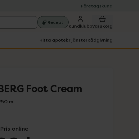
Företagskund
Recept
Kundklubb
Varukorg
Hitta apotek
Tjänster
Rådgivning
BERG Foot Cream
250 ml
Pris online