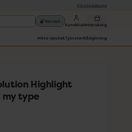
Företagskund
Recept
Kundklubb
Varukorg
Hitta apotek
Tjänster
Rådgivning
ution Highlight
t my type