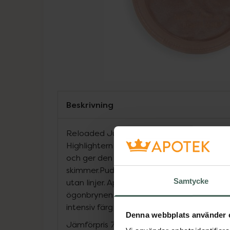
Beskrivning
Reloaded Just My Type är en highlighter 
Highlightern är intensivt pigmenterad och
och ger den en fin lyster. Färgen är effek
skimmer.Pudret är enkelt att applicera och 
Samtycke
utan linjer. Applicera på kindbenen, näsr
ögonbrynen och i inre ögonvrån för ett vac
intensiv färg och finish, applicera med en 
Denna webbplats använder 
Jämförpris
7,90 kr
/
g