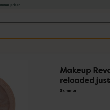
amma priser
Makeup Revol
reloaded jus
Skimmer