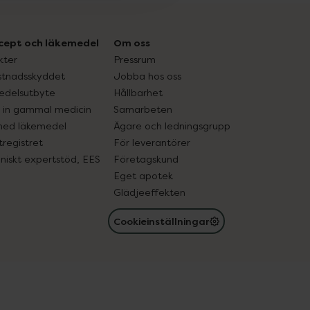
cept och läkemedel
Om oss
kter
Pressrum
tnadsskyddet
Jobba hos oss
edelsutbyte
Hållbarhet
in gammal medicin
Samarbeten
med läkemedel
Ägare och ledningsgrupp
registret
För leverantörer
oniskt expertstöd, EES
Företagskund
Eget apotek
Glädjeeffekten
Cookieinställningar