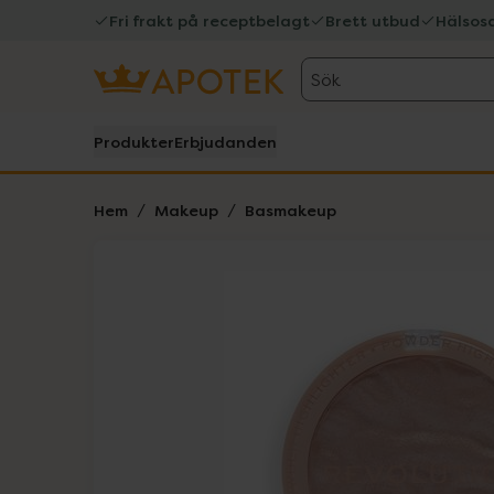
Fri frakt på receptbelagt
Brett utbud
Hälsos
Sök
Produkter
Erbjudanden
Hem
Makeup
Basmakeup
Hoppa över Lista
Lista: . Innehåller 1 objekt.