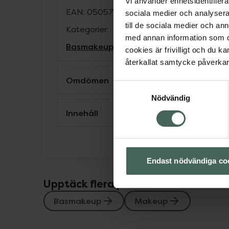
Vi använder enhetsidentifierar
EAN:
05057566086769
sociala medier och analysera 
till de sociala medier och a
Kategorier:
med annan information som du 
Basmakeup
Makeup
cookies är frivilligt och du k
återkallat samtycke påverkar 
Omdömen
Samtyckesval
Nödvändig
Innehåll
Endast nödvändiga co
Upptäck flera produkter inom
Basmakeup
Makeup