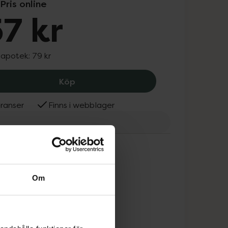
Pris online
7 kr
 apotek:
79 kr
Makeup Revolution Highlight reloaded
Köp
ranser
Finns i webblager
eup Revolution
Om