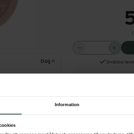
5
I
Dölj
Snabba leve
från Makeup Revolution.
Fler produkter från Mak
 ljusar genast upp huden
Aktuella erbjudanden
tfull med ett smickrande
resultatet blir sömlöst,
Information
yggen, amorbågen, under
kert glow. För en mer
fuktad borste.
cookies