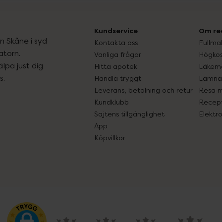
Kundservice
Om re
ån Skåne i syd
Kontakta oss
Fullma
atorn.
Vanliga frågor
Högkos
lpa just dig
Hitta apotek
Läkem
s.
Handla tryggt
Lämna 
Leverans, betalning och retur
Resa 
Kundklubb
Recept
Sajtens tillgänglighet
Elektr
App
Köpvillkor