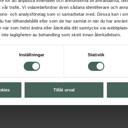
e för att anpassa innehållet och annonserna till användarna, tillh
vår trafik. Vi vidarebefordrar även sådana identifierare och anna
nnons- och analysföretag som vi samarbetar med. Dessa kan i sin
har tillhandahållit eller som de har samlat in när du har använt 
an när som helst ändra eller återkalla ditt samtycke via webbplats
inte lagligheten av behandling som skett innan återkallelsen.
Visa
Inställningar
Statistik
Visa
okies
Tillåt urval