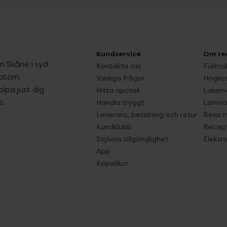
Kundservice
Om re
ån Skåne i syd
Kontakta oss
Fullma
atorn.
Vanliga frågor
Högkos
lpa just dig
Hitta apotek
Läkem
s.
Handla tryggt
Lämna 
Leverans, betalning och retur
Resa 
Kundklubb
Recept
Sajtens tillgänglighet
Elektr
App
Köpvillkor