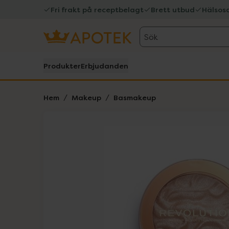
Fri frakt på receptbelagt
Brett utbud
Hälsos
Sök
Produkter
Erbjudanden
Hem
Makeup
Basmakeup
Hoppa över Lista
Lista: . Innehåller 2 objekt.