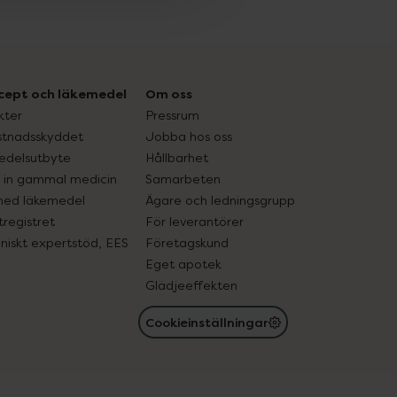
cept och läkemedel
Om oss
kter
Pressrum
tnadsskyddet
Jobba hos oss
edelsutbyte
Hållbarhet
in gammal medicin
Samarbeten
med läkemedel
Ägare och ledningsgrupp
registret
För leverantörer
oniskt expertstöd, EES
Företagskund
Eget apotek
Glädjeeffekten
Cookieinställningar