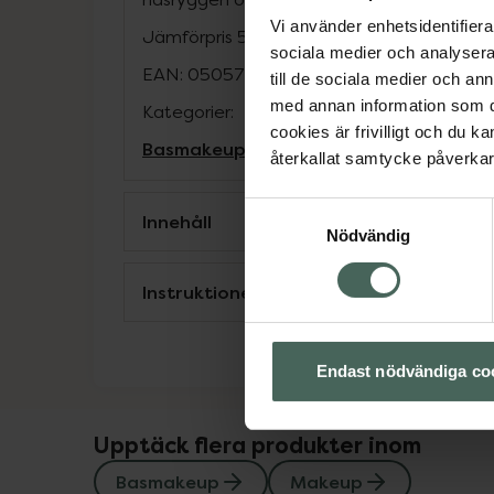
Vi använder enhetsidentifierar
Jämförpris
5,90 kr
/
g
sociala medier och analysera 
EAN:
05057566085878
till de sociala medier och a
med annan information som du 
Kategorier:
cookies är frivilligt och du k
Basmakeup
Makeup
återkallat samtycke påverkar 
Samtyckesval
Innehåll
Nödvändig
Instruktioner
Endast nödvändiga co
Upptäck flera produkter inom
Basmakeup
Makeup