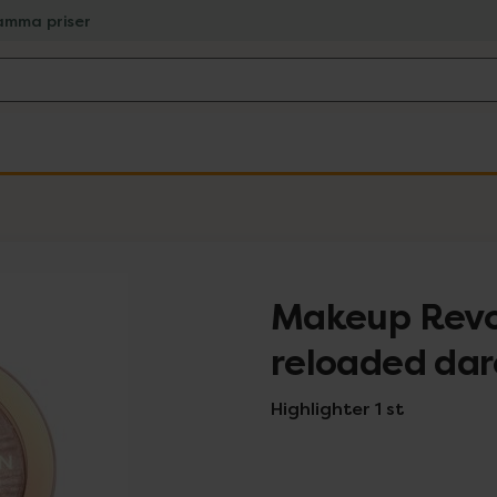
amma priser
Makeup Revol
reloaded dar
Highlighter 1 st