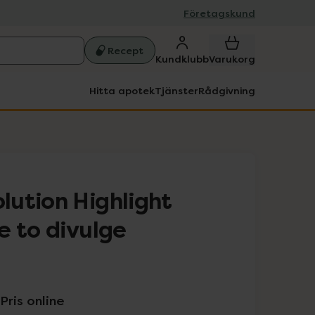
Företagskund
Recept
Kundklubb
Varukorg
Hitta apotek
Tjänster
Rådgivning
ution Highlight
e to divulge
Pris online