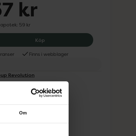
7 kr
 apotek:
59 kr
Makeup Revolution Highlight reloaded
Köp
ranser
Finns i webblager
eup Revolution
Om