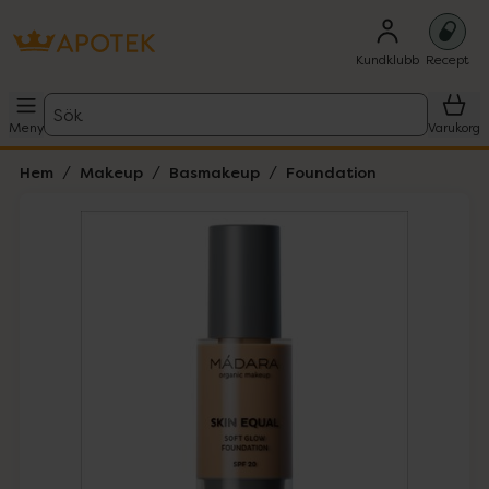
Kundklubb
Recept
Sök
Meny
Varukorg
Hem
Makeup
Basmakeup
Foundation
Hoppa över Lista
Lista: . Innehåller 4 objekt.