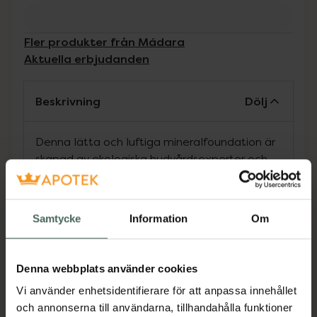
Fler produkter från Mádara
Aktuella erbjudanden
Beskrivning
Dölj
Denna lätta och luftiga mineralfoundation är
skapad av ekologiska hudvårdsexperter och
verkar i samspel med din hud för att skapa
den täckning du föredrar utan att någonsin se
överdriven ut eller kännas för tung. Den mjuka
Samtycke
Information
Om
lystern och den justerbara täckningsgraden
skapar en slät och jämn hy som ser felfri ut.
Denna webbplats använder cookies
De noggrant utvalda nyanserna anpassar sig
Vi använder enhetsidentifierare för att anpassa innehållet
till din huds naturliga ton och textur, vilket ger
och annonserna till användarna, tillhandahålla funktioner