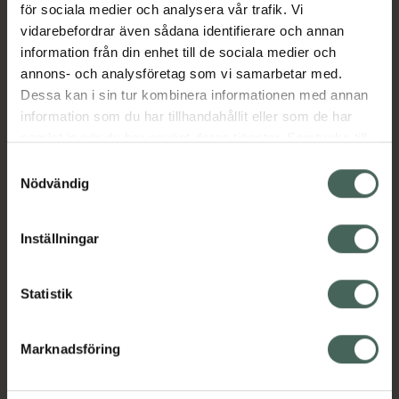
en behaglig känsla och felfri hy hela dagen.
för sociala medier och analysera vår trafik. Vi
Innehåller zinkoxid och ger ett bredspektrigt
vidarebefordrar även sådana identifierare och annan
skydd mot UVA- och UVB-strålar samt
information från din enhet till de sociala medier och
miljöpåfrestningar.
annons- och analysföretag som vi samarbetar med.
Dessa kan i sin tur kombinera informationen med annan
EAN:
04752223000508
information som du har tillhandahållit eller som de har
Kategorier:
samlat in när du har använt deras tjänster. Samtycke till
cookies är frivilligt och du kan när som helst ändra eller
Basmakeup
Foundation
Makeup
Samtyckesval
återkalla ditt samtycke via webbplatsens
Nödvändig
cookieinställningar. Ett återkallat samtycke påverkar inte
lagligheten av behandling som skett innan återkallelsen.
Innehåll
Visa
Inställningar
Instruktioner
Visa
Statistik
Marknadsföring
Upptäck flera produkter inom