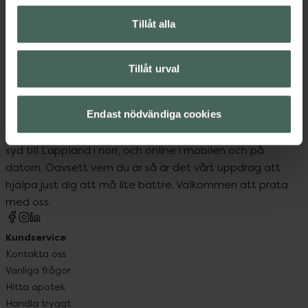
Basmakeup
Foundation
Tillåt alla
Makeup
Tillåt urval
Endast nödvändiga cookies
Kronans Apotek finns här för dig. Du hittar oss från Skåne i
syd till Lappland i norr, och online i mobilen och på
datorn. Oavsett vem du är så är det vårt uppdrag att
hjälpa just dig att må lite bättre. Välkommen att prata
med oss.
Kundservice
Kontakta oss
Vanliga frågor
Hitta apotek
Handla tryggt