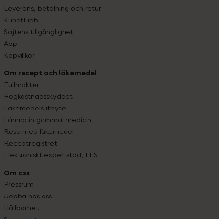
Leverans, betalning och retur
Kundklubb
Sajtens tillgänglighet
App
Köpvillkor
Om recept och läkemedel
Fullmakter
Högkostnadsskyddet
Läkemedelsutbyte
Lämna in gammal medicin
Resa med läkemedel
Receptregistret
Elektroniskt expertstöd, EES
Om oss
Pressrum
Jobba hos oss
Hållbarhet