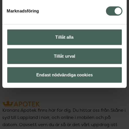
Marknadsföring
Instruktioner
Visa
Tillåt alla
Upptäck flera produkter inom
Tillåt urval
Ansiktsmask
Ansiktsvård
Hudvård
Endast nödvändiga cookies
Kronans Apotek finns här för dig. Du hittar oss från Skåne i
syd till Lappland i norr, och online i mobilen och på
datorn. Oavsett vem du är så är det vårt uppdrag att