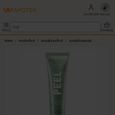
Kundklubb
Recept
Sök
Meny
Varukorg
Hem
Hudvård
Ansiktsvård
Ansiktsmask
Hoppa över Lista
Lista: . Innehåller 2 objekt.