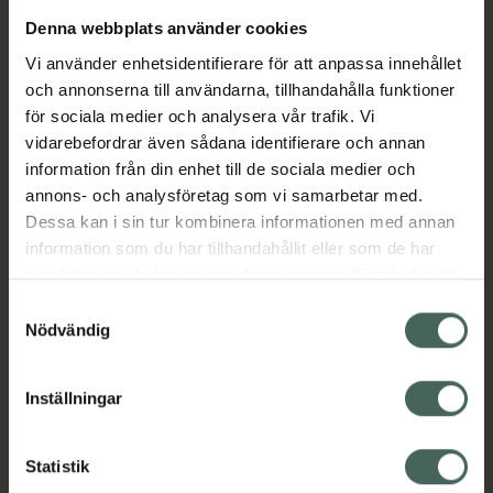
hjälper till att rengöra porerna och förbättrar
Denna webbplats använder cookies
absorptionen och effekten av andra
Vi använder enhetsidentifierare för att anpassa innehållet
skönhetsprodukter.
och annonserna till användarna, tillhandahålla funktioner
för sociala medier och analysera vår trafik. Vi
Särskilt fördelaktig för matt och trött hud
vidarebefordrar även sådana identifierare och annan
med tecken på åldrande, linjer, rynkor,
information från din enhet till de sociala medier och
åldersfläckar, brist på lyster, tilltäppta porer
annons- och analysföretag som vi samarbetar med.
och akne.
Dessa kan i sin tur kombinera informationen med annan
Jämförpris
5500 kr
/
l
information som du har tillhandahållit eller som de har
EAN:
04751009823454
samlat in när du har använt deras tjänster. Samtycke till
Kategorier:
cookies är frivilligt och du kan när som helst ändra eller
Samtyckesval
återkalla ditt samtycke via webbplatsens
Nödvändig
Ansiktsmask
Ansiktsvård
Hudvård
cookieinställningar. Ett återkallat samtycke påverkar inte
lagligheten av behandling som skett innan återkallelsen.
Inställningar
Omdömen
Visa
Statistik
Innehåll
Visa