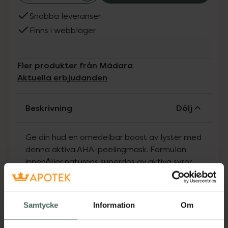
Snabba leveranser
Finns i webblager
Fler produkter från Mádara
Aktuella erbjudanden
Beskrivning
Dölj
Ge din hud en omedelbar boost av lyster med
denna aktiva AHA-peelingmask. Formulan
innehåller naturens superdos av aktiva syror
och har flera hudvårdseffekter: avlägsnar
döda celler för att ta fram en slätare, mer
strålande hudyta, exfolierar för att stimulera
Samtycke
Information
Om
cellförnyelsen, ljusar upp huden och minskar
uppkomsten av åldersfläckar och fina linjer,