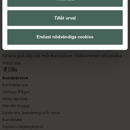
Tillåt urval
Kronans Apotek finns här för dig. Du hittar oss från Skåne i
Endast nödvändiga cookies
syd till Lappland i norr, och online i mobilen och på
datorn. Oavsett vem du är så är det vårt uppdrag att
hjälpa just dig att må lite bättre. Välkommen att prata
med oss.
Kundservice
Kontakta oss
Vanliga frågor
Hitta apotek
Handla tryggt
Leverans, betalning och retur
Kundklubb
Sajtens tillgänglighet