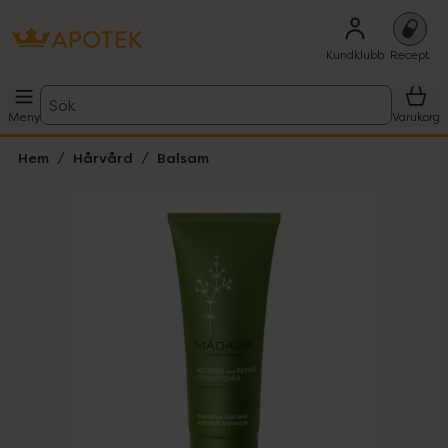
Kundklubb
Recept
Sök
Meny
Varukorg
Hem
Hårvård
Balsam
Hoppa över Lista
Lista: . Innehåller 1 objekt.