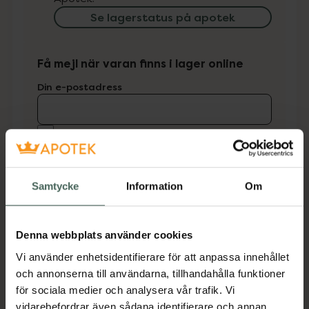
Se lagerstatus på apotek
Få mejl när varan finns i lager online
Din e-postadress
villkoren
Jag accepterar
Spara
Samtycke
Information
Om
Fler produkter från Mádara
Aktuella erbjudanden
Denna webbplats använder cookies
Vi använder enhetsidentifierare för att anpassa innehållet
Beskrivning
Dölj
och annonserna till användarna, tillhandahålla funktioner
för sociala medier och analysera vår trafik. Vi
Ger näring och reparerar ett torrt, skadat hår
vidarebefordrar även sådana identifierare och annan