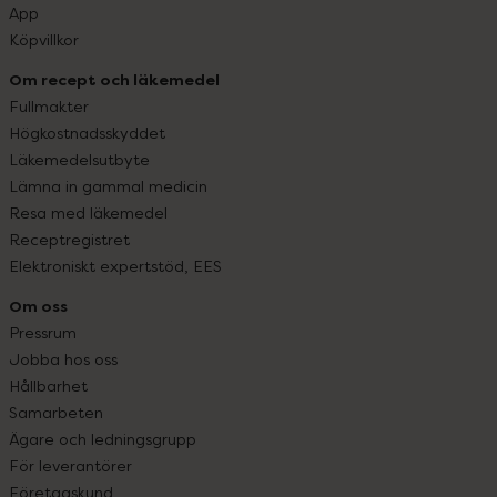
App
Köpvillkor
Om recept och läkemedel
Fullmakter
Högkostnadsskyddet
Läkemedelsutbyte
Lämna in gammal medicin
Resa med läkemedel
Receptregistret
Elektroniskt expertstöd, EES
Om oss
Pressrum
Jobba hos oss
Hållbarhet
Samarbeten
Ägare och ledningsgrupp
För leverantörer
Företagskund