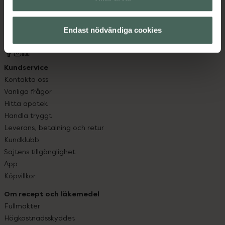
syd till Lappland i norr, och online i mobilen och på
datorn. Oavsett vem du är så är det vårt uppdrag att
hjälpa just dig att må lite bättre. Välkommen att prata
Endast nödvändiga cookies
med oss.
Kundservice
Kontakta oss
Vanliga frågor
Hitta apotek
Handla tryggt
Leverans, betalning och retur
Kundklubb
Sajtens tillgänglighet
App
Köpvillkor
Om recept och läkemedel
Fullmakter
Högkostnadsskyddet