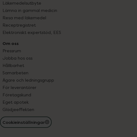
Läkemedelsutbyte
Lämna in gammal medicin
Resa med läkemedel
Receptregistret
Elektroniskt expertstöd, EES
Om oss
Pressrum
Jobba hos oss
Hållbarhet
Samarbeten
Ägare och ledningsgrupp
För leverantörer
Företagskund
Eget apotek
Glädjeeffekten
Cookieinställningar