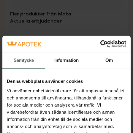
Fler produkter från Mabs
Aktuella erbjudanden
Beskrivning
Dölj
Mabs elastiska tåhätta är en elastisk,
Samtycke
Information
Om
tvättbar tåhätta med insida av gelé som
skyddar tån och området kring nageln. Gelen i
tåhättanger skydd mot friktion och är mjuk.
Denna webbplats använder cookies
Jämförpris
105 kr
/
st
Vi använder enhetsidentifierare för att anpassa innehållet
EAN:
07350087739854
och annonserna till användarna, tillhandahålla funktioner
för sociala medier och analysera vår trafik. Vi
Kategorier:
vidarebefordrar även sådana identifierare och annan
Fotvård
Händer och fötter
information från din enhet till de sociala medier och
annons- och analysföretag som vi samarbetar med.