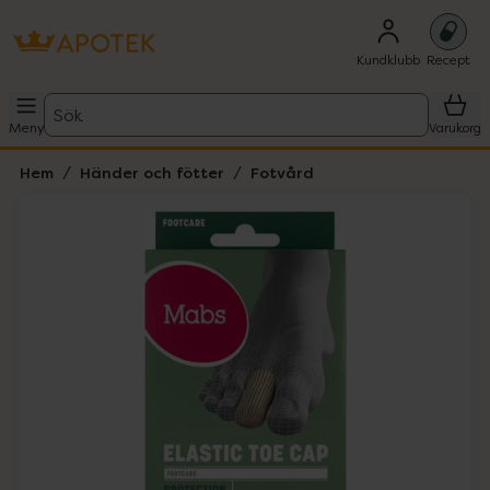
Kundklubb
Recept
Sök
Meny
Varukorg
Hem
Händer och fötter
Fotvård
Hoppa över Lista
Lista: . Innehåller 1 objekt.