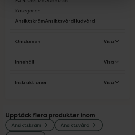
EAN:
06412600851236
Kategorier:
Ansiktskräm
Ansiktsvård
Hudvård
Omdömen
Visa
Innehåll
Visa
Instruktioner
Visa
Upptäck flera produkter inom
Ansiktskräm
Ansiktsvård