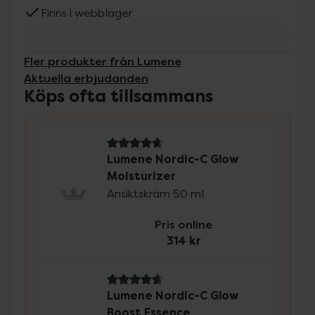
Finns i webblager
Fler produkter från Lumene
Aktuella erbjudanden
Köps ofta tillsammans
4.8 av 5 i omdöme
Lumene Nordic-C Glow
Moisturizer
Ansiktskräm 50 ml
Pris online
314 kr
4.7 av 5 i omdöme
Lumene Nordic-C Glow
Boost Essence