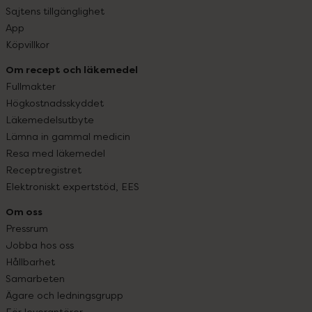
Sajtens tillgänglighet
App
Köpvillkor
Om recept och läkemedel
Fullmakter
Högkostnadsskyddet
Läkemedelsutbyte
Lämna in gammal medicin
Resa med läkemedel
Receptregistret
Elektroniskt expertstöd, EES
Om oss
Pressrum
Jobba hos oss
Hållbarhet
Samarbeten
Ägare och ledningsgrupp
För leverantörer