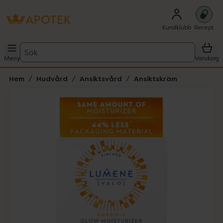
Kundklubb
Recept
Sök
Meny
Varukorg
Hem
Hudvård
Ansiktsvård
Ansiktskräm
Hoppa över Lista
Lista: . Innehåller 2 objekt.