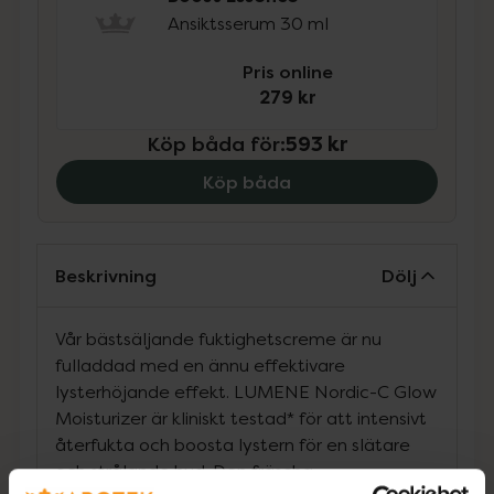
Ansiktsserum 30 ml
Pris online
279 kr
Köp båda för
:
593 kr
Köp båda
Beskrivning
Dölj
Vår bästsäljande fuktighetscreme är nu
fulladdad med en ännu effektivare
lysterhöjande effekt. LUMENE Nordic-C Glow
Moisturizer är kliniskt testad* för att intensivt
återfukta och boosta lystern för en slätare
och strålande hud. Den fräscha,