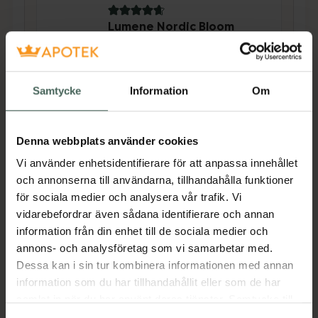
4.8 av 5 i omdöme
Lumene Nordic Bloom
Vitality Anti-Wrinkle &
Revitalize Overnight
Balm
Samtycke
Information
Om
Nattkräm 50 ml
Pris online
Denna webbplats använder cookies
303 kr
Vi använder enhetsidentifierare för att anpassa innehållet
Köp båda för
:
618 kr
och annonserna till användarna, tillhandahålla funktioner
Köp båda
för sociala medier och analysera vår trafik. Vi
vidarebefordrar även sådana identifierare och annan
information från din enhet till de sociala medier och
annons- och analysföretag som vi samarbetar med.
Beskrivning
Dölj
Dessa kan i sin tur kombinera informationen med annan
information som du har tillhandahållit eller som de har
En ansiktsolja som tillför huden djupgående
samlat in när du har använt deras tjänster. Samtycke till
näring och minskar synliga rynkor. Innehåller
cookies är frivilligt och du kan när som helst ändra eller