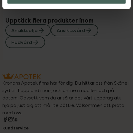
Upptäck flera produkter inom
Ansiktsolja
Ansiktsvård
Hudvård
Kronans Apotek finns här för dig. Du hittar oss från Skåne i
syd till Lappland i norr, och online i mobilen och på
datorn. Oavsett vem du är så är det vårt uppdrag att
hjälpa just dig att må lite bättre. Välkommen att prata
med oss.
Kundservice