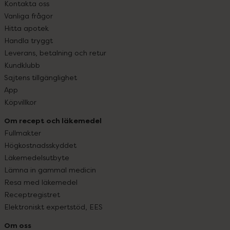
Kontakta oss
Vanliga frågor
Hitta apotek
Handla tryggt
Leverans, betalning och retur
Kundklubb
Sajtens tillgänglighet
App
Köpvillkor
Om recept och läkemedel
Fullmakter
Högkostnadsskyddet
Läkemedelsutbyte
Lämna in gammal medicin
Resa med läkemedel
Receptregistret
Elektroniskt expertstöd, EES
Om oss