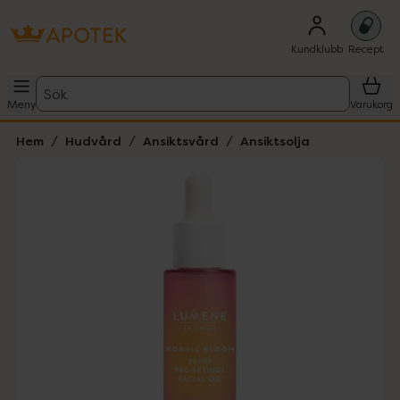
Kundklubb
Recept
Sök
Meny
Varukorg
Hem
Hudvård
Ansiktsvård
Ansiktsolja
Hoppa över Lista
Lista: . Innehåller 2 objekt.