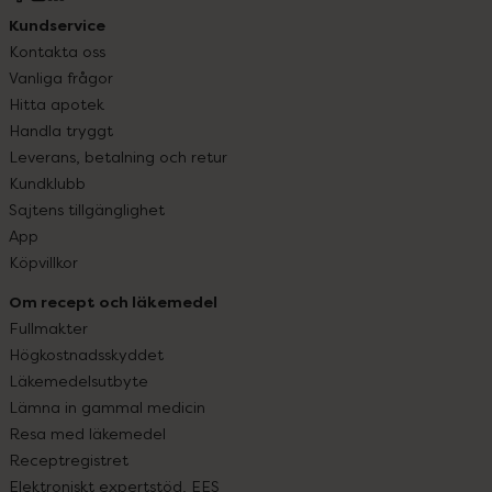
Kundservice
Kontakta oss
Vanliga frågor
Hitta apotek
Handla tryggt
Leverans, betalning och retur
Kundklubb
Sajtens tillgänglighet
App
Köpvillkor
Om recept och läkemedel
Fullmakter
Högkostnadsskyddet
Läkemedelsutbyte
Lämna in gammal medicin
Resa med läkemedel
Receptregistret
Elektroniskt expertstöd, EES