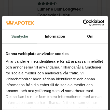
4.5 av 5 i omdöme
Lumene Blur Longwear
Concealer Light
Concealer 8,5 ml
Pris online
Samtycke
Information
Om
159 kr
Köp båda för
:
408 kr
Denna webbplats använder cookies
Köp båda
Vi använder enhetsidentifierare för att anpassa innehållet
och annonserna till användarna, tillhandahålla funktioner
för sociala medier och analysera vår trafik. Vi
Beskrivning
Dölj
vidarebefordrar även sådana identifierare och annan
information från din enhet till de sociala medier och
annons- och analysföretag som vi samarbetar med.
En lätt täckande foundation som är
Dessa kan i sin tur kombinera informationen med annan
lystergivande och ger en naturlig look. Berikad
information som du har tillhandahållit eller som de har
med nordiska hjortron och hyaluronsyra. Kan
samlat in när du har använt deras tjänster. Samtycke till
appliceras i flera lager för bättre täckning.