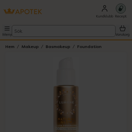
Kundklubb
Recept
Sök
Meny
Varukorg
Hem
Makeup
Basmakeup
Foundation
Hoppa över Lista
Lista: . Innehåller 2 objekt.