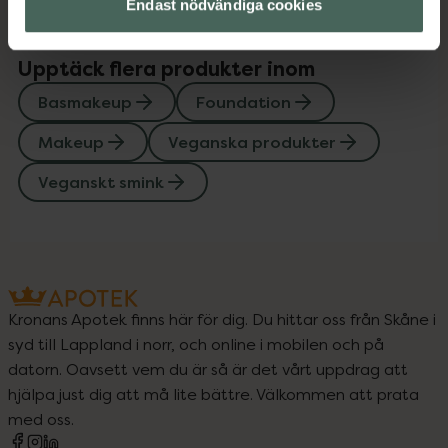
Endast nödvändiga cookies
Upptäck flera produkter inom
Basmakeup
Foundation
Makeup
Veganska produkter
Veganskt smink
Kronans Apotek finns här för dig. Du hittar oss från Skåne i
syd till Lappland i norr, och online i mobilen och på
datorn. Oavsett vem du är så är det vårt uppdrag att
hjälpa just dig att må lite bättre. Välkommen att prata
med oss.