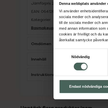
Jämförpris
259 kr
/
st
Denna webbplats använder 
EAN:
06412600814422
Vi använder enhetsidentifierar
sociala medier och analysera 
Kategorier:
till de sociala medier och a
Basmakeup
Makeup
Rouge
med annan information som du 
cookies är frivilligt och du k
återkallat samtycke påverkar 
Omdömen
Samtyckesval
Nödvändig
Innehåll
Instruktioner
Endast nödvändiga co