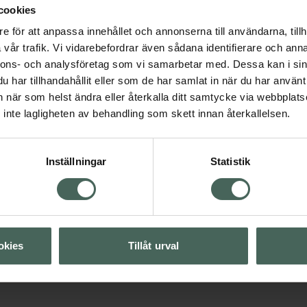
cookies
5 av 5 i omdöme
Lumene Multi-Stick
e för att anpassa innehållet och annonserna till användarna, tillh
Cool Pink
vår trafik. Vi vidarebefordrar även sådana identifierare och anna
Rouge 1 st
nnons- och analysföretag som vi samarbetar med. Dessa kan i sin
har tillhandahållit eller som de har samlat in när du har använt 
Pris online
an när som helst ändra eller återkalla ditt samtycke via webbplats
259 kr
inte lagligheten av behandling som skett innan återkallelsen.
Visa
Köp båda för
:
496 kr
Inställningar
Statistik
Visa
Visa
okies
Tillåt urval