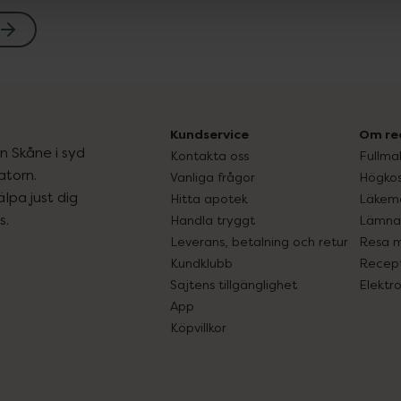
Kundservice
Om re
ån Skåne i syd
Kontakta oss
Fullma
atorn.
Vanliga frågor
Högkos
lpa just dig
Hitta apotek
Läkem
s.
Handla tryggt
Lämna 
Leverans, betalning och retur
Resa 
Kundklubb
Recept
Sajtens tillgänglighet
Elektr
App
Köpvillkor