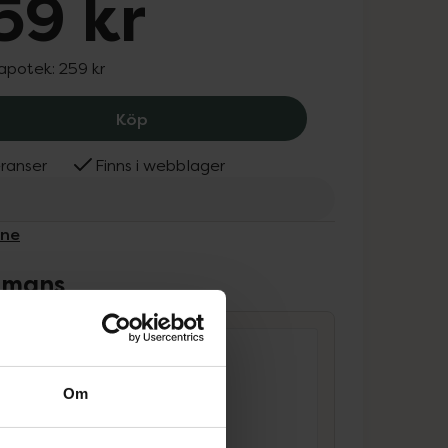
59 kr
 apotek:
259 kr
Lumene Multi-Stick Cool Pink, 259 kr.
Köp
ranser
Finns i webblager
ene
ammans
Om