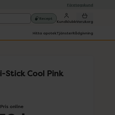
Företagskund
Recept
Kundklubb
Varukorg
Hitta apotek
Tjänster
Rådgivning
-Stick Cool Pink
Pris online