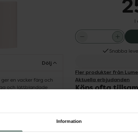
2
I
Snabba leve
Dölj
Fler produkter från Lum
Aktuella erbjudanden
 ger en vacker färg och
Köps ofta tills
miga och lättblandade
för att skapa den
 ge kinderna en färg
sdrag med bruna eller
Information
highlighter.