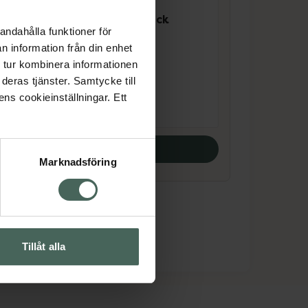
Lumene Multi-Stick
andahålla funktioner för
Medium Brown
n information från din enhet
Rouge 1 st
 tur kombinera informationen
deras tjänster. Samtycke till
Pris online
237 kr
ens cookieinställningar. Ett
Köp båda
Marknadsföring
Tillåt alla