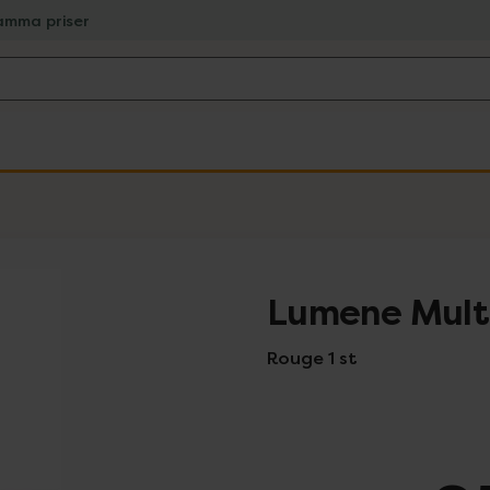
amma priser
Lumene Multi
Rouge 1 st