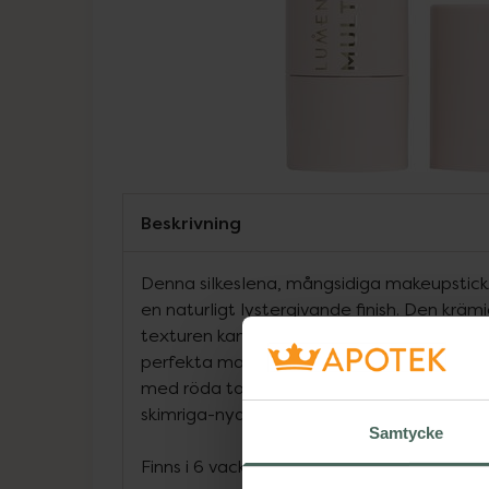
Beskrivning
Denna silkeslena, mångsidiga makeupstick
en naturligt lystergivande finish. Den krä
texturen kan användas på flera olika sätt 
perfekta makeuplooken, oavsett om du vill
med röda toner eller framhäva dina ansikt
skimriga-nyanser.
Samtycke
Finns i 6 vackra nyanser av rött, brunt och 