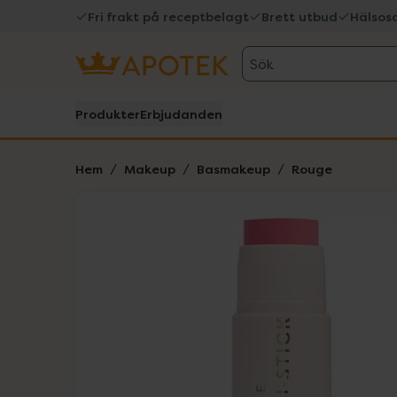
Fri frakt på receptbelagt
Brett utbud
Hälsos
Sök
Produkter
Erbjudanden
Hem
Makeup
Basmakeup
Rouge
Hoppa över Lista
Lista: . Innehåller 1 objekt.