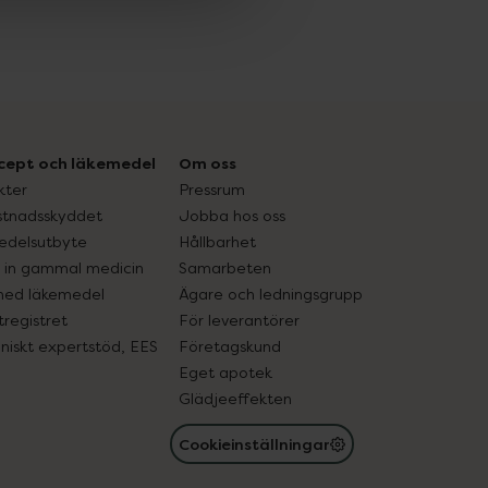
cept och läkemedel
Om oss
kter
Pressrum
tnadsskyddet
Jobba hos oss
edelsutbyte
Hållbarhet
in gammal medicin
Samarbeten
med läkemedel
Ägare och ledningsgrupp
registret
För leverantörer
oniskt expertstöd, EES
Företagskund
Eget apotek
Glädjeeffekten
Cookieinställningar