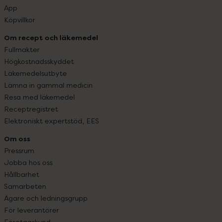
App
Köpvillkor
Om recept och läkemedel
Fullmakter
Högkostnadsskyddet
Läkemedelsutbyte
Lämna in gammal medicin
Resa med läkemedel
Receptregistret
Elektroniskt expertstöd, EES
Om oss
Pressrum
Jobba hos oss
Hållbarhet
Samarbeten
Ägare och ledningsgrupp
För leverantörer
Företagskund