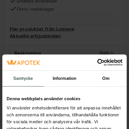
Snabba leveranser
Finns i webblager
Fler produkter från Lumene
Aktuella erbjudanden
Beskrivning
Dölj
En heltäckande flytande foundation som ger
en naturligt matt finish under dagen.
Samtycke
Information
Om
Innehåller balanserande niacinamid, nordiskt
älggräs och arktisk rosenrot som bidrar till en
glansfri och jämnare hud. SPF20. Passar fet
Denna webbplats använder cookies
och blandad hud. Vegansk och parfymfri.
Vi använder enhetsidentifierare för att anpassa innehållet
Jämförpris
6,60 kr
/
ml
och annonserna till användarna, tillhandahålla funktioner
för sociala medier och analysera vår trafik. Vi
EAN:
06412600847307
vidarebefordrar även sådana identifierare och annan