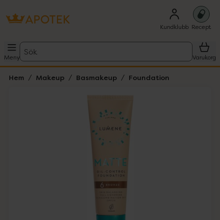
Kundklubb
Recept
Sök
Meny
Varukorg
Hem
Makeup
Basmakeup
Foundation
Hoppa över Lista
Lista: . Innehåller 2 objekt.