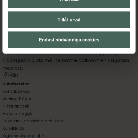
Tillåt urval
Kronans Apotek finns här för dig. Du hittar oss från Skåne i
Endast nödvändiga cookies
syd till Lappland i norr, och online i mobilen och på
datorn. Oavsett vem du är så är det vårt uppdrag att
hjälpa just dig att må lite bättre. Välkommen att prata
med oss.
Kundservice
Kontakta oss
Vanliga frågor
Hitta apotek
Handla tryggt
Leverans, betalning och retur
Kundklubb
Sajtens tillgänglighet