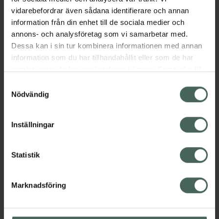
vidarebefordrar även sådana identifierare och annan
Jämförpris
23,27 kr
/
ml
information från din enhet till de sociala medier och
EAN:
06412600836554
annons- och analysföretag som vi samarbetar med.
Dessa kan i sin tur kombinera informationen med annan
Kategorier:
information som du har tillhandahållit eller som de har
Basmakeup
Makeup
Rouge
samlat in när du har använt deras tjänster. Samtycke till
cookies är frivilligt och du kan när som helst ändra eller
Samtyckesval
återkalla ditt samtycke via webbplatsens
Nödvändig
Omdömen
Visa
cookieinställningar. Ett återkallat samtycke påverkar inte
lagligheten av behandling som skett innan återkallelsen.
Inställningar
Innehåll
Visa
Statistik
Instruktioner
Visa
Marknadsföring
Upptäck flera produkter inom