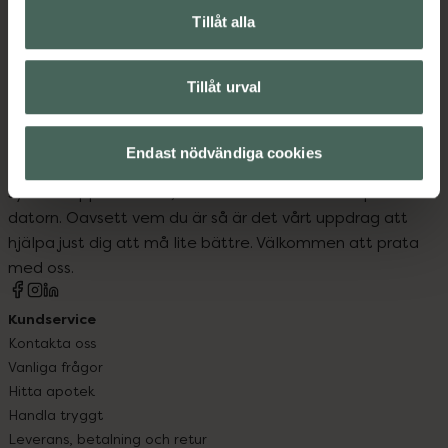
Tillåt alla
Basmakeup
Makeup
Rouge
Tillåt urval
Endast nödvändiga cookies
Kronans Apotek finns här för dig. Du hittar oss från Skåne i
syd till Lappland i norr, och online i mobilen och på
datorn. Oavsett vem du är så är det vårt uppdrag att
hjälpa just dig att må lite bättre. Välkommen att prata
med oss.
Kundservice
Kontakta oss
Vanliga frågor
Hitta apotek
Handla tryggt
Leverans, betalning och retur