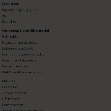
Kundklubb
Sajtens tillgänglighet
App
Köpvillkor
Om recept och läkemedel
Fullmakter
Högkostnadsskyddet
Läkemedelsutbyte
Lämna in gammal medicin
Resa med läkemedel
Receptregistret
Elektroniskt expertstöd, EES
Om oss
Pressrum
Jobba hos oss
Hållbarhet
Samarbeten
Ägare och ledningsgrupp