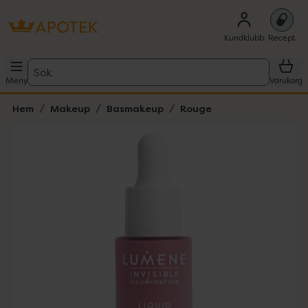
Kundklubb
Recept
Sök
Meny
Varukorg
Hem
Makeup
Basmakeup
Rouge
Hoppa över Lista
Lista: . Innehåller 4 objekt.