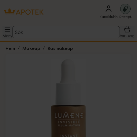
Kundklubb
Recept
Sök
Meny
Varukorg
Hem
Makeup
Basmakeup
Hoppa över Lista
Lista: . Innehåller 4 objekt.