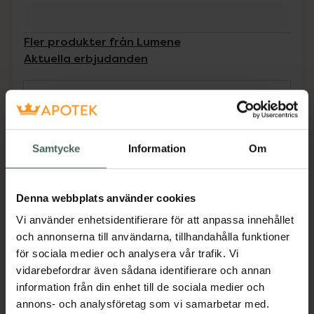
Fler produkter från Lumene
Aktuella erbjudanden
Beskrivning
Dölj
Invisible Illumination Instant Illuminizer är en
Samtycke
Information
Om
flytande highlighter som återfuktar huden och
ger ett strålande glow. Den veganska lätta
formulan innehåller återfuktande nordiska
Denna webbplats använder cookies
alger, lystergivande nordisk mjölkört och
Vi använder enhetsidentifierare för att anpassa innehållet
lugnande E-vitamin som gör omedelbart
och annonserna till användarna, tillhandahålla funktioner
huden jämnare och mer strålande.
för sociala medier och analysera vår trafik. Vi
Jämförpris
23,27 kr
/
ml
vidarebefordrar även sådana identifierare och annan
information från din enhet till de sociala medier och
EAN:
06412600836592
annons- och analysföretag som vi samarbetar med.
Kategorier: