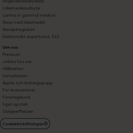
Högkostnadsskyddet
Läkemedelsutbyte
Lämna in gammal medicin
Resa med läkemedel
Receptregistret
Elektroniskt expertstöd, EES
Om oss
Pressrum
Jobba hos oss
Hållbarhet
Samarbeten
Ägare och ledningsgrupp
För leverantörer
Företagskund
Eget apotek
Glädjeeffekten
Cookieinställningar