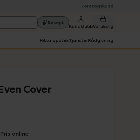
Företagskund
Recept
Kundklubb
Varukorg
Hitta apotek
Tjänster
Rådgivning
Even Cover
Pris online