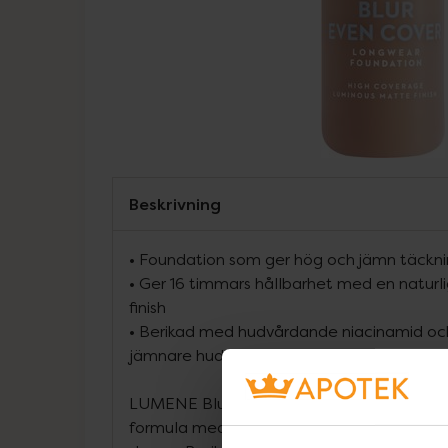
Beskrivning
• Foundation som ger hög och jämn täckni
• Ger 16 timmars hållbarhet med en naturl
finish
• Berikad med hudvårdande niacinamid och 
jämnare hudstruktur
LUMENE Blur Even Cover Foundation ger hö
formula med en naturlig, lystergivande mat