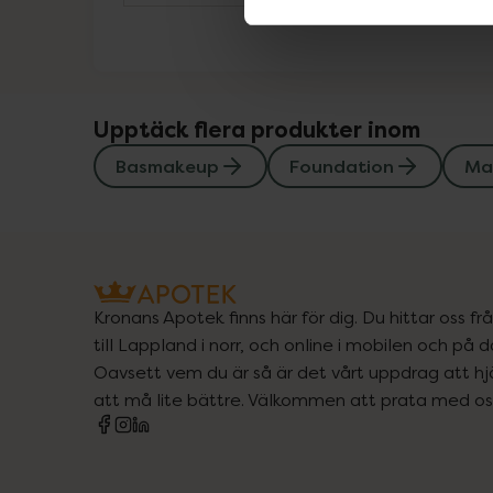
Upptäck flera produkter inom
Basmakeup
Foundation
Ma
Kronans Apotek finns här för dig. Du hittar oss fr
till Lappland i norr, och online i mobilen och på d
Oavsett vem du är så är det vårt uppdrag att hjä
att må lite bättre. Välkommen att prata med os