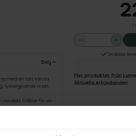
2
I
Snabba leve
Dölj
Fler produkter från Lum
ng med en lätt känsla
Aktuella erbjudanden
ig, lystergivande matt
nordiskt blåbär för en
g täckning i en lätt
t finish som håller hela