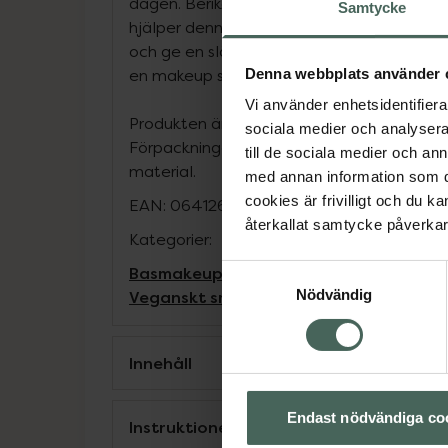
dagen. Berikad med niacinamid och extrakt
Samtycke
hjälper denna hudvårdande foundation til
och ge en slätare hud, samtidigt som den k
Denna webbplats använder 
en makeup som ser både fräsch och matt 
Vi använder enhetsidentifierar
Produkten är vegansk och innehåller återv
sociala medier och analysera 
Förpackningen är tillverkad av återvunnet 
till de sociala medier och a
material.
med annan information som du 
cookies är frivilligt och du k
EAN:
06412600862478
återkallat samtycke påverkar 
Kategorier:
Basmakeup
Foundation
Makeup
Vegans
Samtyckesval
Veganskt smink
Nödvändig
Innehåll
Endast nödvändiga co
Instruktioner