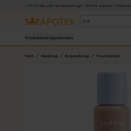
Fri frakt på receptbelagt
Brett utbud
Hälsos
Sök
Produkter
Erbjudanden
Hem
Makeup
Basmakeup
Foundation
Hoppa över Lista
Lista: . Innehåller 1 objekt.