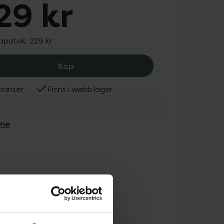
29 kr
 apotek:
229 kr
Lumene Blur Even Cover Foundation 3
Köp
ranser
Finns i webblager
ene