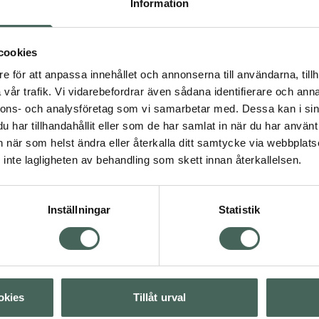
 av nordiskt blåbär
Information
l att jämna ut hudtonen
ontrollerar glans – för
cookies
ut hela dagen.
e för att anpassa innehållet och annonserna till användarna, tillh
unna ingredienser.
vår trafik. Vi vidarebefordrar även sådana identifierare och anna
och återvinningsbart
nnons- och analysföretag som vi samarbetar med. Dessa kan i sin
har tillhandahållit eller som de har samlat in när du har använt 
an när som helst ändra eller återkalla ditt samtycke via webbplats
inte lagligheten av behandling som skett innan återkallelsen.
ka produkter
Inställningar
Statistik
Visa
okies
Tillåt urval
Visa