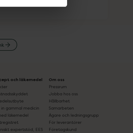
nk
cept och läkemedel
Om oss
kter
Pressrum
tnadsskyddet
Jobba hos oss
edelsutbyte
Hållbarhet
in gammal medicin
Samarbeten
med läkemedel
Ägare och ledningsgrupp
registret
För leverantörer
oniskt expertstöd, EES
Företagskund