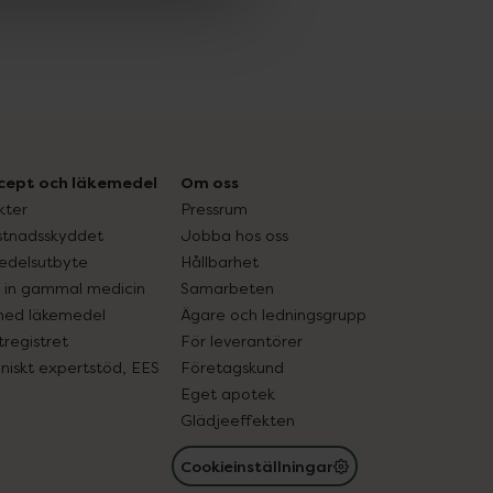
cept och läkemedel
Om oss
kter
Pressrum
tnadsskyddet
Jobba hos oss
edelsutbyte
Hållbarhet
in gammal medicin
Samarbeten
med läkemedel
Ägare och ledningsgrupp
registret
För leverantörer
oniskt expertstöd, EES
Företagskund
Eget apotek
Glädjeeffekten
Cookieinställningar