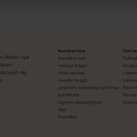
Kundservice
Om re
ån Skåne i syd
Kontakta oss
Fullma
atorn.
Vanliga frågor
Högkos
lpa just dig
Hitta apotek
Läkem
s.
Handla tryggt
Lämna 
Leverans, betalning och retur
Resa 
Kundklubb
Recept
Sajtens tillgänglighet
Elektr
App
Köpvillkor