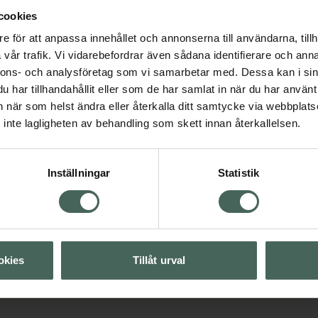
cookies
e för att anpassa innehållet och annonserna till användarna, tillh
vår trafik. Vi vidarebefordrar även sådana identifierare och anna
nnons- och analysföretag som vi samarbetar med. Dessa kan i sin
4.3 av 5 i omdöme
har tillhandahållit eller som de har samlat in när du har använt 
Löwengrip The Cure
an när som helst ändra eller återkalla ditt samtycke via webbplats
Shampoo 250 ml
inte lagligheten av behandling som skett innan återkallelsen.
Visa
Kampanjpris onlin
114 kr
Inställningar
Statistik
Tidigare pris:
152 kr
Visa
Köp båda för
:
228 kr
Visa
okies
Tillåt urval