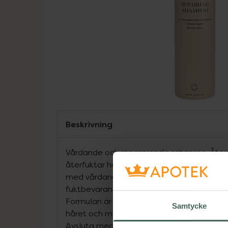
Beskrivning
Vårdande och reparerande schampo. Åter
återfuktar hårbotten så att håret får ny ly
med vårdande algextrakt, veteproteiner oc
fuktbevarande, uppbyggande samt föreby
Formulan är utvecklad för skadat eller kem
Samtycke
håret och massera schampo i hårbottnen, s
Avsluta med balsam i hårets längder.