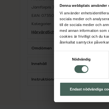
Denna webbplats använder 
Jämförpris
796 kr
/
l
Vi använder enhetsidentifierar
EAN:
07350073862078
sociala medier och analysera 
Kategorier:
till de sociala medier och a
med annan information som du 
Hårvård
Schampo
cookies är frivilligt och du k
återkallat samtycke påverkar 
Omdömen
Samtyckesval
Nödvändig
Innehåll
Instruktioner
Endast nödvändiga co