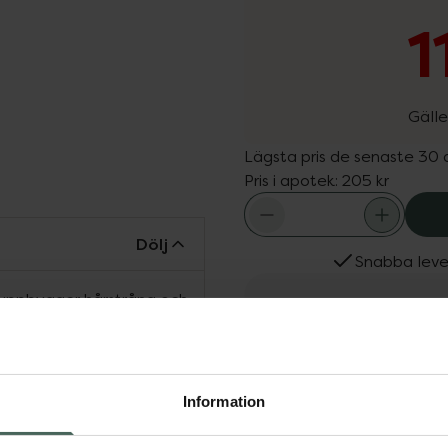
1
Gälle
Lägsta pris de senaste 30
Pris i apotek:
205 kr
Dölj
Snabba leve
uppbygger hårstråna och
ster och glans. Berikad
Fler produkter från Löw
h ricinolja som verkar
Aktuella erbjudanden
gger kluvna toppar.
Köps ofta tills
iskt behandlat hår. Blöt
Information
kölj ur och upprepa.