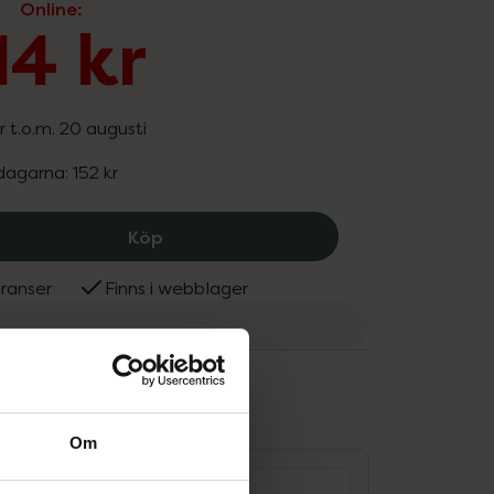
Online
:
14 kr
r t.o.m. 20 augusti
 dagarna:
152 kr
Löwengrip The Cure, 114 kr.
Köp
ranser
Finns i webblager
engrip
ammans
Om