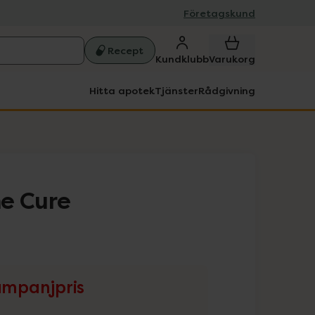
Företagskund
Recept
Kundklubb
Varukorg
Hitta apotek
Tjänster
Rådgivning
e Cure
mpanjpris