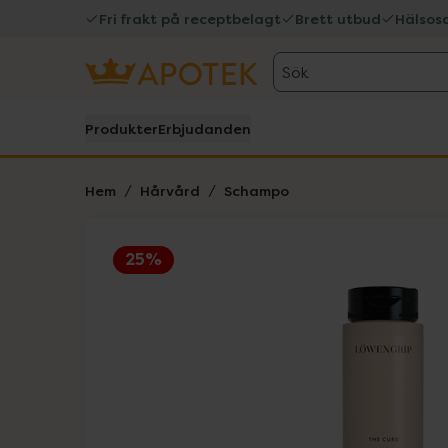
Fri frakt på receptbelagt
Brett utbud
Hälsos
Sök
Produkter
Erbjudanden
Hem
Hårvård
Schampo
25%
Hoppa över Lista
Lista: . Innehåller 1 objekt.