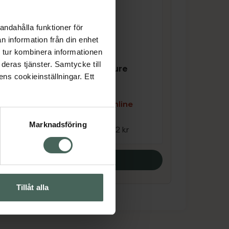
andahålla funktioner för
n information från din enhet
 tur kombinera informationen
4.4 av 5 i omdöme
deras tjänster. Samtycke till
Löwengrip The Cure
ens cookieinställningar. Ett
Balsam 200 ml
e
Kampanjpris online
114 kr
Marknadsföring
Tidigare pris:
152 kr
Köp båda
Tillåt alla