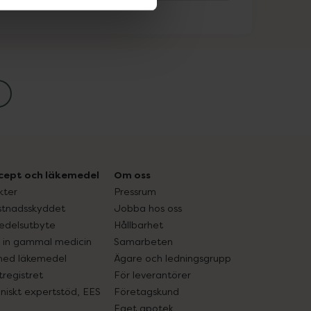
cept och läkemedel
Om oss
kter
Pressrum
tnadsskyddet
Jobba hos oss
edelsutbyte
Hållbarhet
in gammal medicin
Samarbeten
med läkemedel
Ägare och ledningsgrupp
registret
För leverantörer
oniskt expertstöd, EES
Företagskund
Eget apotek