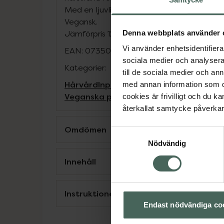
Med en ljuvlig doft av vanilj och mysk. Pass
Vegansk.
Denna webbplats använder 
Jämförpris
1245 kr
/
l
Vi använder enhetsidentifierar
EAN:
07350073863945
sociala medier och analysera 
Kategorier:
till de sociala medier och a
Hårvård
Inpackning och hårkurer
Vegan
med annan information som du 
Veganska produkter
cookies är frivilligt och du k
återkallat samtycke påverkar 
Omdömen
Samtyckesval
Nödvändig
Innehåll
Instruktioner
Endast nödvändiga co