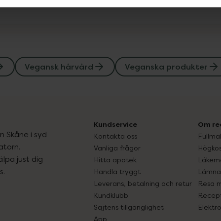
Vegansk hårvård
Veganska produkter
Kundservice
Om re
ån Skåne i syd
Kontakta oss
Fullma
atorn.
Vanliga frågor
Högkos
lpa just dig
Hitta apotek
Läkem
s.
Handla tryggt
Lämna 
Leverans, betalning och retur
Resa 
Kundklubb
Recept
Sajtens tillgänglighet
Elektr
App