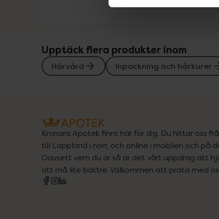
Upptäck flera produkter inom
Hårvård
Inpackning och hårkurer
Kronans Apotek finns här för dig. Du hittar oss fr
till Lappland i norr, och online i mobilen och på d
Oavsett vem du är så är det vårt uppdrag att hjä
att må lite bättre. Välkommen att prata med os