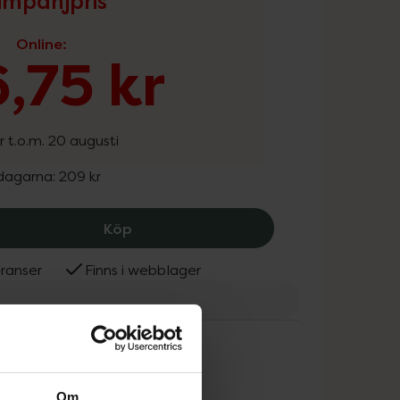
mpanjpris
Online
:
,75 kr
r t.o.m. 20 augusti
 dagarna:
209 kr
Löwengrip Shine Bright Glossing Trea
Köp
ranser
Finns i webblager
engrip
ammans
Om