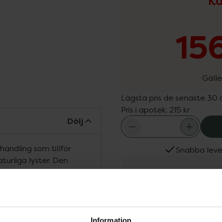
Ka
156
Gälle
Lägsta pris de senaste 30
Pris i apotek:
215 kr
Dölj
handling som tillför
Snabba leve
turliga lyster. Den
et, ger intensiv glans
Fler produkter från Löw
 Berikad med hyaluronsyra
Aktuella erbjudanden
kt silkesprotein som
Köps ofta tills
solja absorberas lätt av
en mjukgörande känsla.
Information