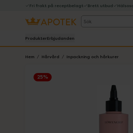
Fri frakt på receptbelagt
Brett utbud
Hälsos
Sök
Produkter
Erbjudanden
Hem
Hårvård
Inpackning och hårkurer
25%
Hoppa över Lista
Lista: . Innehåller 1 objekt.