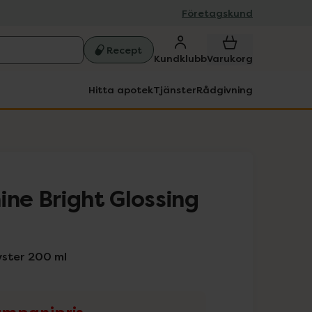
Företagskund
Recept
Kundklubb
Varukorg
Hitta apotek
Tjänster
Rådgivning
ine Bright Glossing
yster 200 ml