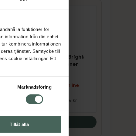
andahålla funktioner för
n information från din enhet
 tur kombinera informationen
deras tjänster. Samtycke till
3 av 5 i omdöme
ght
Löwengrip Shine Bright
ens cookieinställningar. Ett
Glossing Conditioner
r
Balsam 200 ml
Kampanjpris online
Marknadsföring
e
119,25 kr
Tidigare pris:
159 kr
r
Köp båda
Tillåt alla