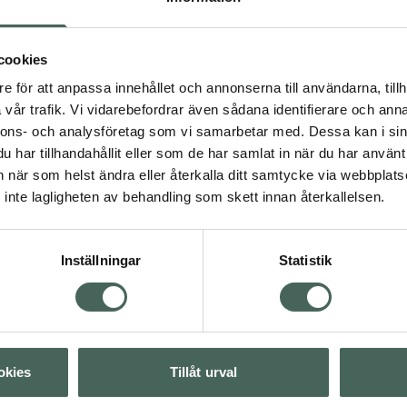
ar alla hårtyper.
cookies
e för att anpassa innehållet och annonserna till användarna, tillh
vår trafik. Vi vidarebefordrar även sådana identifierare och anna
nnons- och analysföretag som vi samarbetar med. Dessa kan i sin
5 av 5 i omdöme
sk hårvård
har tillhandahållit eller som de har samlat in när du har använt 
Löwengrip Shine Bri
an när som helst ändra eller återkalla ditt samtycke via webbplats
Glossing Treatment
inte lagligheten av behandling som skett innan återkallelsen.
Hårbehandling som ge
lyster 200 ml
Visa
Inställningar
Statistik
Kampanjpris onlin
156,75 kr
Visa
Tidigare pris:
209 k
Köp båda för
:
Visa
276 kr
okies
Tillåt urval