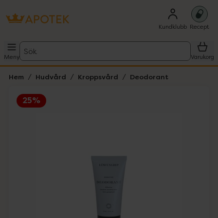
Kundklubb
Recept
Sök
Meny
Varukorg
Hem
Hudvård
Kroppsvård
Deodorant
25%
Hoppa över Lista
Lista: . Innehåller 1 objekt.