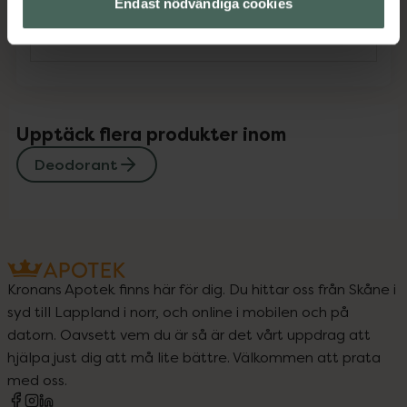
Endast nödvändiga cookies
Instruktioner
Visa
Upptäck flera produkter inom
Deodorant
Kronans Apotek finns här för dig. Du hittar oss från Skåne i
syd till Lappland i norr, och online i mobilen och på
datorn. Oavsett vem du är så är det vårt uppdrag att
hjälpa just dig att må lite bättre. Välkommen att prata
med oss.