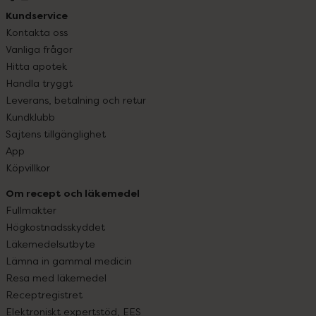
Kundservice
Kontakta oss
Vanliga frågor
Hitta apotek
Handla tryggt
Leverans, betalning och retur
Kundklubb
Sajtens tillgänglighet
App
Köpvillkor
Om recept och läkemedel
Fullmakter
Högkostnadsskyddet
Läkemedelsutbyte
Lämna in gammal medicin
Resa med läkemedel
Receptregistret
Elektroniskt expertstöd, EES