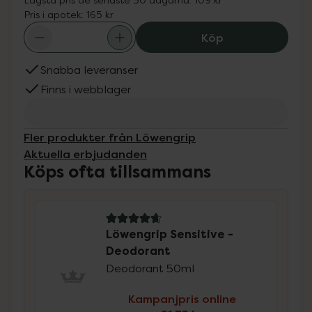
Pris i apotek:
165 kr
Löwengrip Sensi
Köp
Snabba leveranser
Finns i webblager
Fler produkter från Löwengrip
Aktuella erbjudanden
Köps ofta tillsammans
4.7 av 5 i omdöme
Löwengrip Sensitive -
Deodorant
Deodorant 50ml
Kampanjpris online