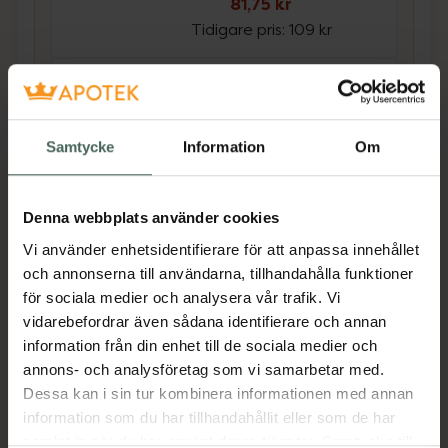
81,75 kr
Tidigare pris:
109 kr
4.7 av 5 i omdöme
Löwengrip Count On Me
Deodorant 50 ml
Samtycke
Information
Om
Kampanjpris online
89,25 kr
Denna webbplats använder cookies
Tidigare pris:
119 kr
Vi använder enhetsidentifierare för att anpassa innehållet
Köp båda för
:
171 kr
och annonserna till användarna, tillhandahålla funktioner
Köp båda
för sociala medier och analysera vår trafik. Vi
vidarebefordrar även sådana identifierare och annan
information från din enhet till de sociala medier och
annons- och analysföretag som vi samarbetar med.
Beskrivning
Dölj
Dessa kan i sin tur kombinera informationen med annan
information som du har tillhandahållit eller som de har
Skonsam och effektiv antiperspirant.
samlat in när du har använt deras tjänster. Samtycke till