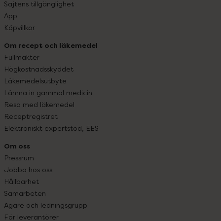
Sajtens tillgänglighet
App
Köpvillkor
Om recept och läkemedel
Fullmakter
Högkostnadsskyddet
Läkemedelsutbyte
Lämna in gammal medicin
Resa med läkemedel
Receptregistret
Elektroniskt expertstöd, EES
Om oss
Pressrum
Jobba hos oss
Hållbarhet
Samarbeten
Ägare och ledningsgrupp
För leverantörer