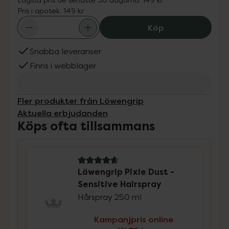
Pris i apotek:
149 kr
Löwengrip Pixie 
Köp
Snabba leveranser
Finns i webblager
Fler produkter från Löwengrip
Aktuella erbjudanden
Köps ofta tillsammans
4.7 av 5 i omdöme
Löwengrip Pixie Dust -
Sensitive Hairspray
Hårspray 250 ml
Kampanjpris online