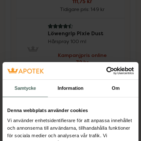
111,75 kr
Tidigare pris:
149 kr
4.5 av 5 i omdöme
Löwengrip Pixie Dust
Hårspray 100 ml
Kampanjpris online
72 kr
Tidigare pris:
96 kr
Köp båda för
:
183,75 kr
Samtycke
Information
Om
Köp båda
Denna webbplats använder cookies
Beskrivning
Dölj
Vi använder enhetsidentifierare för att anpassa innehållet
och annonserna till användarna, tillhandahålla funktioner
för sociala medier och analysera vår trafik. Vi
Fixera frisyren med denna parfymfria och