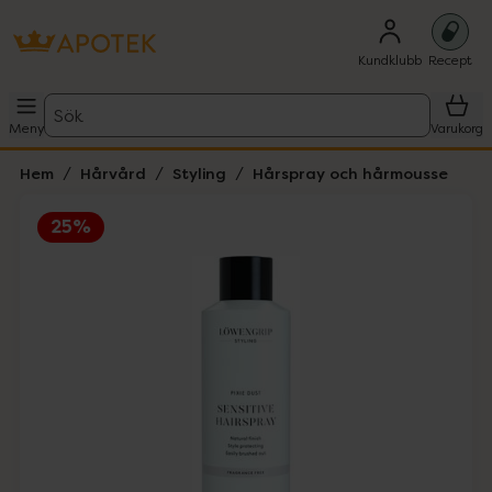
Kundklubb
Recept
Sök
Meny
Varukorg
Hem
Hårvård
Styling
Hårspray och hårmousse
25%
Hoppa över Lista
Lista: . Innehåller 1 objekt.