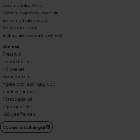
Läkemedelsutbyte
Lämna in gammal medicin
Resa med läkemedel
Receptregistret
Elektroniskt expertstöd, EES
Om oss
Pressrum
Jobba hos oss
Hållbarhet
Samarbeten
Ägare och ledningsgrupp
För leverantörer
Företagskund
Eget apotek
Glädjeeffekten
Cookieinställningar