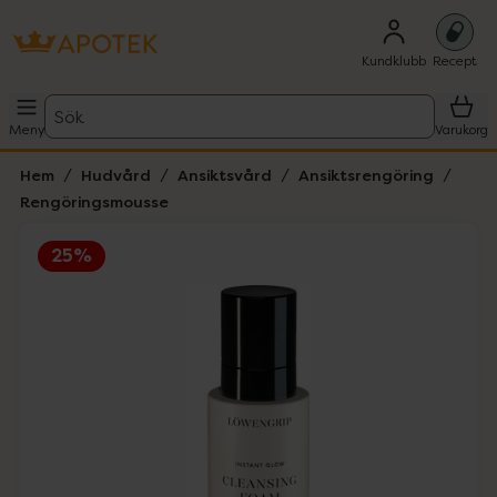
Kundklubb
Recept
Sök
Meny
Varukorg
Hem
Hudvård
Ansiktsvård
Ansiktsrengöring
Rengöringsmousse
25%
Hoppa över Lista
Lista: . Innehåller 1 objekt.