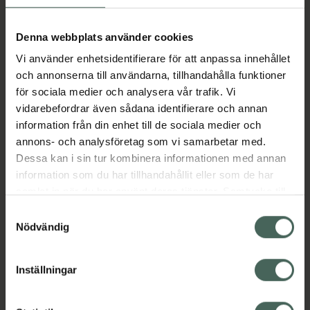
kollagensyntesen och bidrar till jämnare
hudstruktur med ökad spänst. Förbättrar
Denna webbplats använder cookies
mikrocirkulationen i huden och lämnar en frisk
hy med fin lyster. Innehåller Exo-P som
Vi använder enhetsidentifierare för att anpassa innehållet
skyddar huden mot föroreningar. Optimerar
och annonserna till användarna, tillhandahålla funktioner
hudens naturliga barriärfunktion och
för sociala medier och analysera vår trafik. Vi
motverkar tidigt hudåldrande, som resultat av
vidarebefordrar även sådana identifierare och annan
farliga effekter i miljö och omgivning. Passar
information från din enhet till de sociala medier och
alla åldrar och hudtyper, även känslig hy.
annons- och analysföretag som vi samarbetar med.
Dessa kan i sin tur kombinera informationen med annan
Jämförpris
1926,67 kr
/
l
information som du har tillhandahållit eller som de har
EAN:
07350073862733
samlat in när du har använt deras tjänster. Samtycke till
cookies är frivilligt och du kan när som helst ändra eller
Kategorier:
Samtyckesval
återkalla ditt samtycke via webbplatsens
Nödvändig
Ansiktsrengöring
Ansiktsvård
Hudvård
cookieinställningar. Ett återkallat samtycke påverkar inte
Rengöringsmousse
lagligheten av behandling som skett innan återkallelsen.
Inställningar
Omdömen
Visa