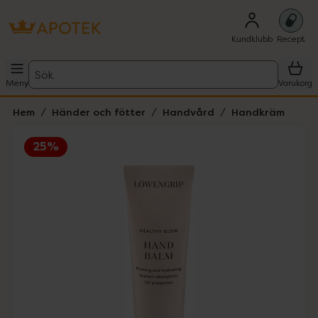
Kundklubb
Recept
Sök
Meny
Varukorg
Hem
Händer och fötter
Handvård
Handkräm
25%
Hoppa över Lista
Lista: . Innehåller 1 objekt.