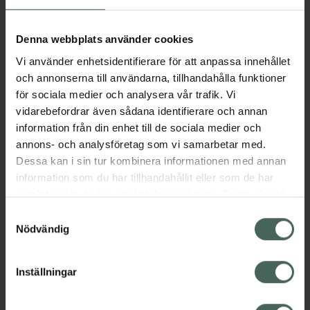
bevarar huden långsiktigt och förhindrar på så
vis för tidigt åldrande av huden. Dess
Denna webbplats använder cookies
omfamnande doft av honung och mysk ger
en omfamnande upplevelse. Berikad med
Vi använder enhetsidentifierare för att anpassa innehållet
Betakaroten, MICRO PROskin och GSP-T.
och annonserna till användarna, tillhandahålla funktioner
MICRO-PRO Skin är en combination av pre-
för sociala medier och analysera vår trafik. Vi
och probiotika som ger huden lyster och en
vidarebefordrar även sådana identifierare och annan
utjämnad struktur. GSP-T skydar huden mot
information från din enhet till de sociala medier och
UV-strålar. Passar alla hudtyper, inklusvie
annons- och analysföretag som vi samarbetar med.
känslig hud.
Dessa kan i sin tur kombinera informationen med annan
information som du har tillhandahållit eller som de har
Jämförpris
2500 kr
/
l
samlat in när du har använt deras tjänster. Samtycke till
EAN:
07350073862863
cookies är frivilligt och du kan när som helst ändra eller
Samtyckesval
återkalla ditt samtycke via webbplatsens
Nödvändig
Kategorier:
cookieinställningar. Ett återkallat samtycke påverkar inte
Handkräm
Handvård
Händer och fötter
lagligheten av behandling som skett innan återkallelsen.
Inställningar
Omdömen
Visa