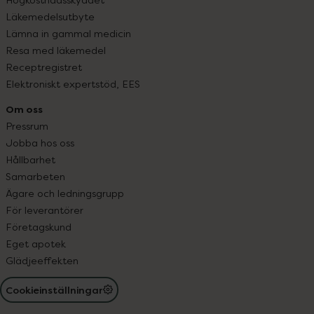
Läkemedelsutbyte
Lämna in gammal medicin
Resa med läkemedel
Receptregistret
Elektroniskt expertstöd, EES
Om oss
Pressrum
Jobba hos oss
Hållbarhet
Samarbeten
Ägare och ledningsgrupp
För leverantörer
Företagskund
Eget apotek
Glädjeeffekten
Cookieinställningar