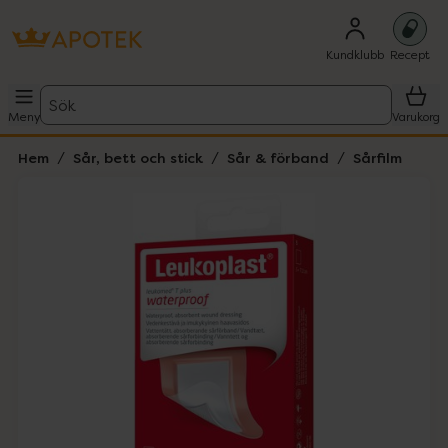
Kundklubb
Recept
Sök
Meny
Varukorg
Hem
Sår, bett och stick
Sår & förband
Sårfilm
Hoppa över Lista
Lista: . Innehåller 1 objekt.