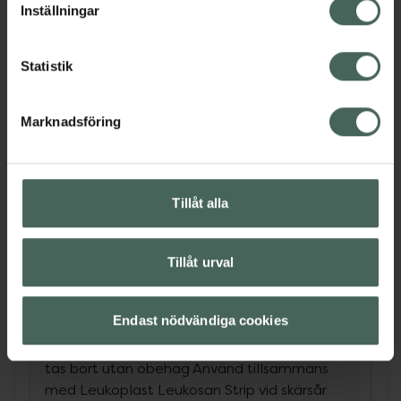
mot maceration.
Inställningar
• duschbart och absorberande sårförband.
• mycket tunn och transparent film, behaglig
Statistik
att ha på och fastnar inte i kläder (friktionsfri
yta).
Marknadsföring
• filmen andas vilket betyder att den släpper
igenom fukt från huden men däremot kan inte
vatten, bakterier eller virus komma in genom
filmen från utsidan.
Tillåt alla
• absorptionsdyna som inte fastnar i såret
Tillåt urval
• bra förband att ha hemma, mycket
användbart förband i många olika var
Endast nödvändiga cookies
Filmen kommer då dras ut och förbandet kan
tas bort utan obehag Använd tillsammans
med Leukoplast Leukosan Strip vid skärsår