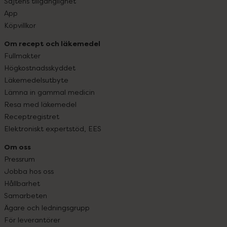
Sajtens tillgänglighet
App
Köpvillkor
Om recept och läkemedel
Fullmakter
Högkostnadsskyddet
Läkemedelsutbyte
Lämna in gammal medicin
Resa med läkemedel
Receptregistret
Elektroniskt expertstöd, EES
Om oss
Pressrum
Jobba hos oss
Hållbarhet
Samarbeten
Ägare och ledningsgrupp
För leverantörer