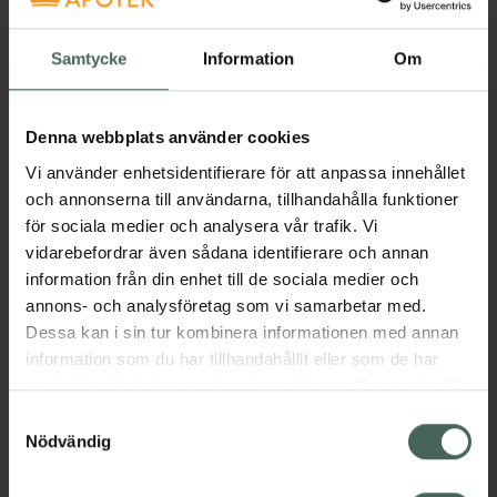
• absorberande förband som inte fastnar i
Samtycke
Information
Om
såret, med transparent film
• täcker och skyddar ytliga skärsår, skrubbsår
och mindre brännskador• skyddar mot vatten,
Denna webbplats använder cookies
bakterier och virus
Vi använder enhetsidentifierare för att anpassa innehållet
• rundade hörn för att inte lossna
och annonserna till användarna, tillhandahålla funktioner
för sociala medier och analysera vår trafik. Vi
• duschbart
vidarebefordrar även sådana identifierare och annan
• hudvänlig akrylathäfta
information från din enhet till de sociala medier och
annons- och analysföretag som vi samarbetar med.
Dessa kan i sin tur kombinera informationen med annan
Sterilt, duschbart och absorberande förband
information som du har tillhandahållit eller som de har
med transparent fixerande film för skärsår och
samlat in när du har använt deras tjänster. Samtycke till
andra mindre så. Den transparenta
cookies är frivilligt och du kan när som helst ändra eller
Samtyckesval
polyuretanfilmen är vatten, bakterie och
återkalla ditt samtycke via webbplatsens
Nödvändig
virustät. Filmen är också semipermeabel vilket
cookieinställningar. Ett återkallat samtycke påverkar inte
betyder att den andas och skyddar därmed
lagligheten av behandling som skett innan återkallelsen.