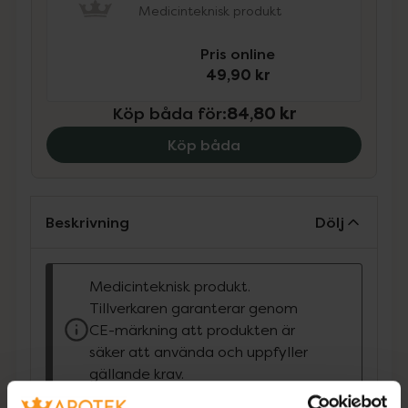
Medicinteknisk produkt
Pris online
49,90 kr
Köp båda för
:
84,80 kr
Köp båda
Beskrivning
Dölj
Medicinteknisk produkt.
Tillverkaren garanterar genom
CE-märkning att produkten är
säker att använda och uppfyller
gällande krav.
Sterilt absorberande duschbart förband