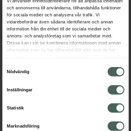
Vi använder enhetsidentifierare för att anpassa innehållet
och ett naturligt, följsamt fall utan slitage.
och annonserna till användarna, tillhandahålla funktioner
Perfekt för dig som vill ha lyft vid rötterna,
för sociala medier och analysera vår trafik. Vi
mjuka vågor längs längderna eller mer
vidarebefordrar även sådana identifierare och annan
definierade lockar, samtidigt som håret
information från din enhet till de sociala medier och
skyddas från friktion.
annons- och analysföretag som vi samarbetar med.
Jämförpris
166,33 kr
/
st
Dessa kan i sin tur kombinera informationen med annan
information som du har tillhandahållit eller som de har
EAN:
07350136852107
samlat in när du har använt deras tjänster. Samtycke till
Kategorier:
cookies är frivilligt och du kan när som helst ändra eller
Samtyckesval
Hårborstar och tillbehör
Hårvård
Styling
återkalla ditt samtycke via webbplatsens
Nödvändig
Stylingverktyg
cookieinställningar. Ett återkallat samtycke påverkar inte
lagligheten av behandling som skett innan återkallelsen.
Inställningar
Innehåll
Visa
Statistik
Instruktioner
Visa
Marknadsföring