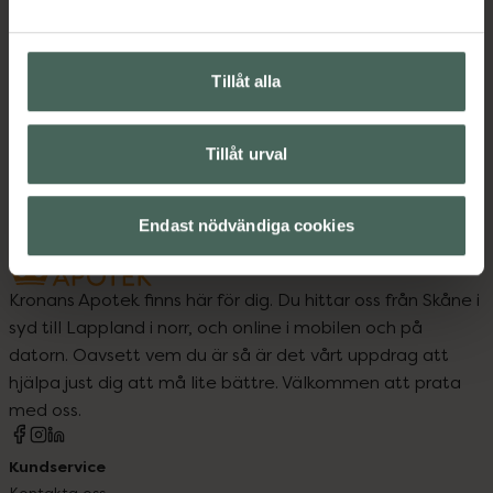
Upptäck flera produkter inom
Tillåt alla
Hårborstar och tillbehör
Hårvård
Styling
Stylingverktyg
Tillåt urval
Endast nödvändiga cookies
Kronans Apotek finns här för dig. Du hittar oss från Skåne i
syd till Lappland i norr, och online i mobilen och på
datorn. Oavsett vem du är så är det vårt uppdrag att
hjälpa just dig att må lite bättre. Välkommen att prata
med oss.
Kundservice
Kontakta oss