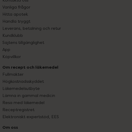
Vanliga frågor
Hitta apotek
Handla tryggt
Leverans, betalning och retur
Kundklubb
Sajtens tillgänglighet
App
Köpvillkor
Om recept och läkemedel
Fullmakter
Högkostnadsskyddet
Läkemedelsutbyte
Lämna in gammal medicin
Resa med läkemedel
Receptregistret
Elektroniskt expertstöd, EES
Om oss