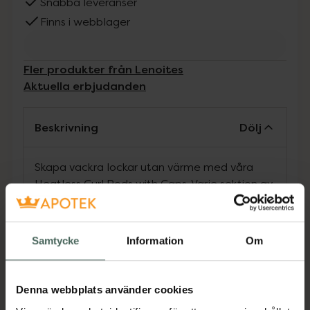
Snabba leveranser
Finns i webblager
Fler produkter från Lenoites
Aktuella erbjudanden
Beskrivning
Dölj
Skapa vackra lockar utan värme med våra
Heatless Curl Rods with Caps. Varje sektion av
håret lindas varsamt runt de mjuka stavarna
och täcks av en matchande satinmössa som
både håller formen och skyddar håret. Den
Samtycke
Information
Om
silkeslena satinen minimerar friktion, bevarar
glans och hjälper håret att kännas mjukt och
friskt. Den lätta och bekväma passformen gör
Denna webbplats använder cookies
att du kan skapa en frisyr med volym, rörelse