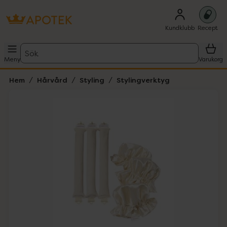
Kundklubb
Recept
Sök
Meny
Varukorg
Hem
Hårvård
Styling
Stylingverktyg
Hoppa över Lista
Lista: . Innehåller 2 objekt.