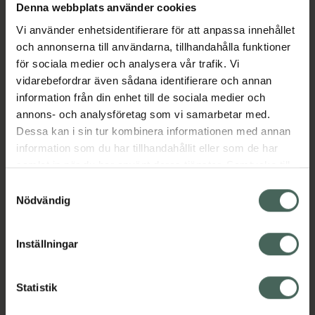
Luftkudden anpassar sig efter huvudets form
Denna webbplats använder cookies
och borsten har en praktisk storlek som enkelt
Vi använder enhetsidentifierare för att anpassa innehållet
får plats i väskan eller på resan. Eco-vänlig
och annonserna till användarna, tillhandahålla funktioner
förvaringsväska samt rengöringsverktyg
för sociala medier och analysera vår trafik. Vi
medföljer.
vidarebefordrar även sådana identifierare och annan
information från din enhet till de sociala medier och
annons- och analysföretag som vi samarbetar med.
Produktdetaljer
Dessa kan i sin tur kombinera informationen med annan
• Storlek: B6cm x L21,5cm inklusive skaft
information som du har tillhandahållit eller som de har
• Medföljer: Eco-vänlig förvaringsväska samt
samlat in när du har använt deras tjänster. Samtycke till
rengöringsverktyg
cookies är frivilligt och du kan när som helst ändra eller
Samtyckesval
återkalla ditt samtycke via webbplatsens
Nödvändig
• Material: Vildsvin- och nylonhår, nylonpiggar.
cookieinställningar. Ett återkallat samtycke påverkar inte
• Vikt: 84 gram
lagligheten av behandling som skett innan återkallelsen.
Inställningar
• Allt vildsvinshår är insamlat från naturligt
tappat hår
Statistik
Jämförpris
399 kr
/
st