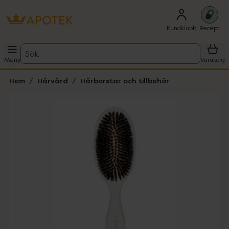
Kundklubb
Recept
Sök
Meny
Varukorg
Hem
Hårvård
Hårborstar och tillbehör
Hoppa över Lista
Lista: . Innehåller 4 objekt.