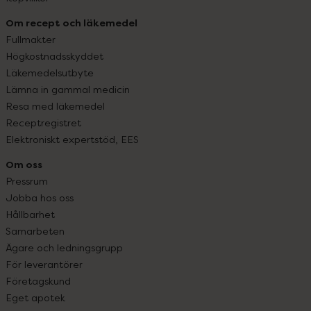
Om recept och läkemedel
Fullmakter
Högkostnadsskyddet
Läkemedelsutbyte
Lämna in gammal medicin
Resa med läkemedel
Receptregistret
Elektroniskt expertstöd, EES
Om oss
Pressrum
Jobba hos oss
Hållbarhet
Samarbeten
Ägare och ledningsgrupp
För leverantörer
Företagskund
Eget apotek