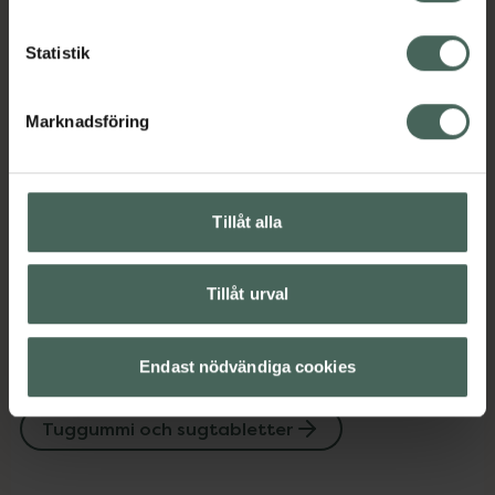
Tuggummi och sugtabletter
Statistik
Omdömen
Visa
Marknadsföring
Innehåll
Visa
Tillåt alla
Instruktioner
Visa
Tillåt urval
Upptäck flera produkter inom
Endast nödvändiga cookies
Mun och tänder
Tuggummi och sugtabletter