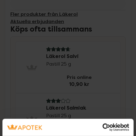
Fler produkter från Läkerol
Aktuella erbjudanden
Köps ofta tillsammans
4.8 av 5 i omdöme
Läkerol Salvi
Pastill 25 g
Pris online
10,90 kr
3 av 5 i omdöme
Läkerol Salmiak
Pastill 25 g
Pris online
11,90 kr