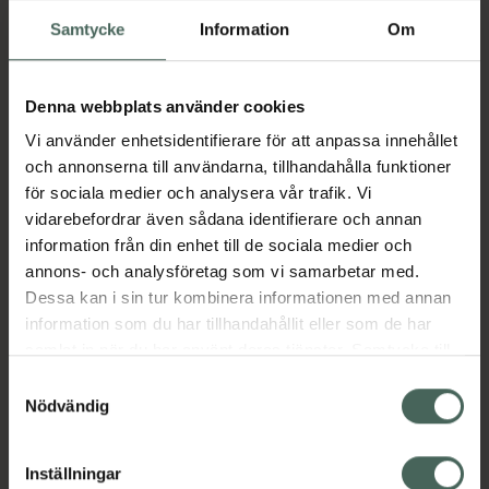
Samtycke
Information
Om
Köp båda för
:
22,80 kr
Köp båda
Denna webbplats använder cookies
Vi använder enhetsidentifierare för att anpassa innehållet
och annonserna till användarna, tillhandahålla funktioner
Beskrivning
Dölj
för sociala medier och analysera vår trafik. Vi
vidarebefordrar även sådana identifierare och annan
Läkerol Salvi är familjens absoluta toppfavorit.
information från din enhet till de sociala medier och
Den sockerfria pastillen är en väl avvägd
annons- och analysföretag som vi samarbetar med.
kombination av salmiak och viol. Produkten
Dessa kan i sin tur kombinera informationen med annan
innehåller sötningsmedel
information som du har tillhandahållit eller som de har
samlat in när du har använt deras tjänster. Samtycke till
Jämförpris
715,90 kr
/
kg
cookies är frivilligt och du kan när som helst ändra eller
Samtyckesval
EAN:
07310350118595
återkalla ditt samtycke via webbplatsens
Nödvändig
Kategorier:
cookieinställningar. Ett återkallat samtycke påverkar inte
lagligheten av behandling som skett innan återkallelsen.
Mun och tänder
Inställningar