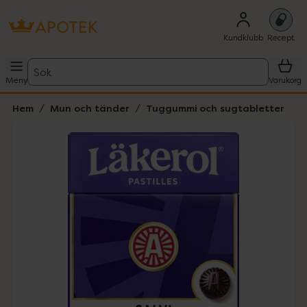
Kundklubb
Recept
Sök
Meny
Varukorg
Hem
Mun och tänder
Tuggummi och sugtabletter
Hoppa över Lista
Lista: . Innehåller 1 objekt.