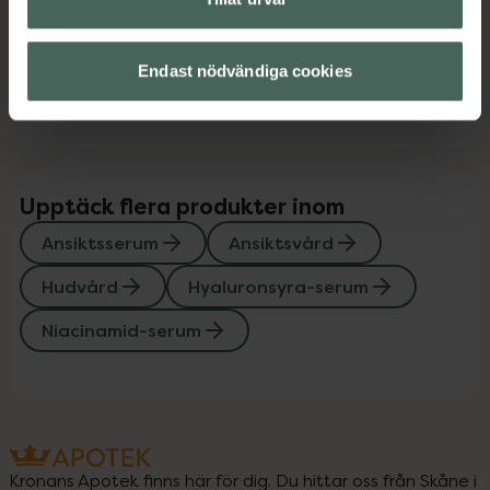
Innehåll
Visa
Endast nödvändiga cookies
Instruktioner
Visa
Upptäck flera produkter inom
Ansiktsserum
Ansiktsvård
Hudvård
Hyaluronsyra-serum
Niacinamid-serum
Kronans Apotek finns här för dig. Du hittar oss från Skåne i