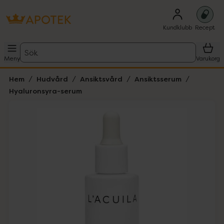
Kundklubb
Recept
Sök
Meny
Varukorg
Hem
Hudvård
Ansiktsvård
Ansiktsserum
Hyaluronsyra-serum
Hoppa över Lista
Lista: . Innehåller 2 objekt.