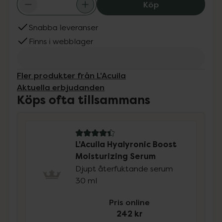
L'Acuila Hyalyro
Köp
Snabba leveranser
Finns i webblager
Fler produkter från L'Acuila
Aktuella erbjudanden
Köps ofta tillsammans
4.4 av 5 i omdöme
L'Acuila Hyalyronic Boost
Moisturizing Serum
Djupt återfuktande serum
30 ml
Pris online
242 kr