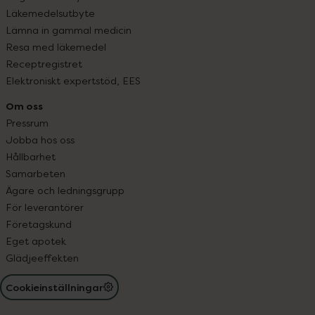
Läkemedelsutbyte
Lämna in gammal medicin
Resa med läkemedel
Receptregistret
Elektroniskt expertstöd, EES
Om oss
Pressrum
Jobba hos oss
Hållbarhet
Samarbeten
Ägare och ledningsgrupp
För leverantörer
Företagskund
Eget apotek
Glädjeeffekten
Cookieinställningar