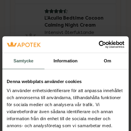
4.5 av 5 i omdöme
L'Acuila Bedtime Cocoon
Calming Night Cream
Intensivt återfuktande
nattkräm 50 ml
Pris online
239 kr
Samtycke
Information
Om
Köp båda för
:
481 kr
Köp båda
Denna webbplats använder cookies
Vi använder enhetsidentifierare för att anpassa innehållet
och annonserna till användarna, tillhandahålla funktioner
för sociala medier och analysera vår trafik. Vi
Beskrivning
Dölj
vidarebefordrar även sådana identifierare och annan
information från din enhet till de sociala medier och
Hyaluronic Boost Ultra Moisturizing Serum ger
annons- och analysföretag som vi samarbetar med.
huden en riktig fuktboost. Det