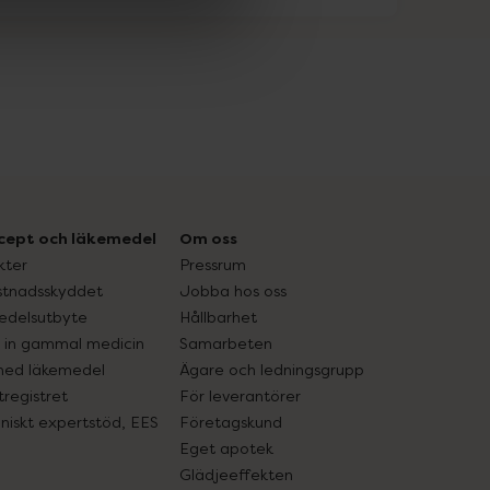
cept och läkemedel
Om oss
kter
Pressrum
tnadsskyddet
Jobba hos oss
edelsutbyte
Hållbarhet
in gammal medicin
Samarbeten
med läkemedel
Ägare och ledningsgrupp
registret
För leverantörer
oniskt expertstöd, EES
Företagskund
Eget apotek
Glädjeeffekten