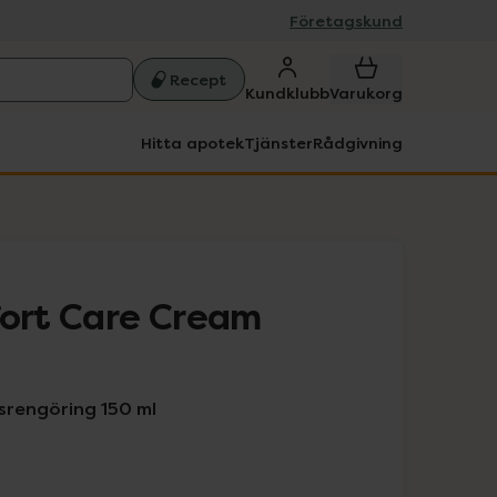
Företagskund
Recept
Kundklubb
Varukorg
Hitta apotek
Tjänster
Rådgivning
fort Care Cream
srengöring 150 ml