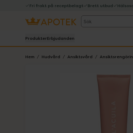
Fri frakt på receptbelagt
Brett utbud
Hälsos
Sök
Produkter
Erbjudanden
Hem
Hudvård
Ansiktsvård
Ansiktsrengöri
Hoppa över Lista
Lista: . Innehåller 3 objekt.