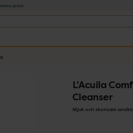
amma priser
ng
L'Acuila Com
Cleanser
Mjuk och skonsam ansikt