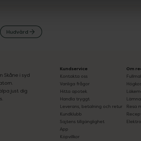
Hudvård
Kundservice
Om re
ån Skåne i syd
Kontakta oss
Fullma
atorn.
Vanliga frågor
Högkos
lpa just dig
Hitta apotek
Läkem
s.
Handla tryggt
Lämna 
Leverans, betalning och retur
Resa 
Kundklubb
Recept
Sajtens tillgänglighet
Elektr
App
Köpvillkor