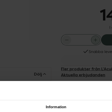
1
I
Snabba leve
Fler produkter från L'Acu
Dölj
Aktuella erbjudanden
ld och skonsam
t utan att störa dess
ed hjälp av fetter
muts men utan att torka
Information
 med återfuktande,