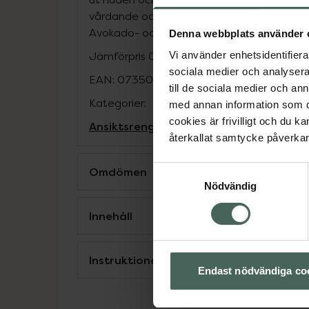
vårdande och fuktbalanserande ingrediens
Avokado- och jojobaolja och Betain. Oarf
Denna webbplats använder 
Jämförpris
0,99 kr
/
ml
Vi använder enhetsidentifierar
sociala medier och analysera 
EAN:
07350134100255
till de sociala medier och a
Kategorier:
med annan information som du 
cookies är frivilligt och du k
Ansiktsrengöring
Ansiktsvård
Hudvård
återkallat samtycke påverkar 
Samtyckesval
Omdömen
Nödvändig
Innehåll
Instruktioner
Endast nödvändiga co