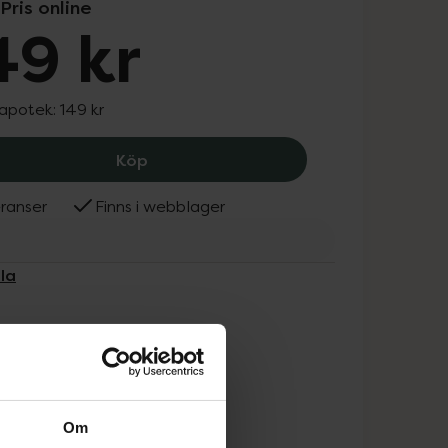
Pris online
49 kr
 apotek:
149 kr
L'Acuila Comfort Care Cream Cleanser
Köp
ranser
Finns i webblager
ila
Om