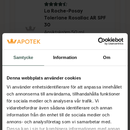
4.5 av 5 i omdöme
La Roche-Posay
Toleriane Rosaliac AR SPF
30
Ansiktskräm 50 ml
Pris online
228 kr
Samtycke
Information
Om
Köp båda för
:
527 kr
Köp båda
Denna webbplats använder cookies
Vi använder enhetsidentifierare för att anpassa innehållet
och annonserna till användarna, tillhandahålla funktioner
Beskrivning
Dölj
för sociala medier och analysera vår trafik. Vi
vidarebefordrar även sådana identifierare och annan
Koncentrat som motverkar rodnad. Utvecklat
information från din enhet till de sociala medier och
för torr hud med tendens till rosacea eller
annons- och analysföretag som vi samarbetar med.
rodnad. Hjälper till att minska lokal rodnad.
Dessa kan i sin tur kombinera informationen med annan