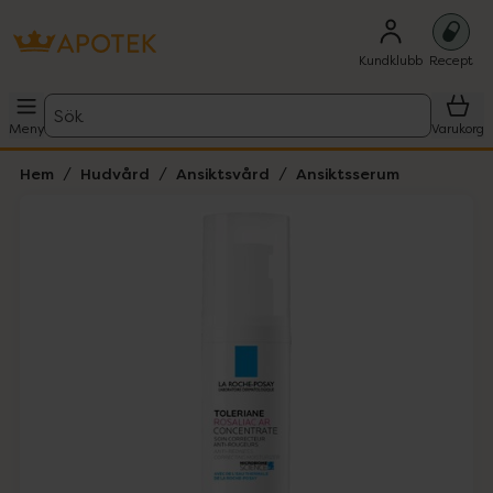
Kundklubb
Recept
Sök
Meny
Varukorg
Hem
Hudvård
Ansiktsvård
Ansiktsserum
Hoppa över Lista
Lista: . Innehåller 1 objekt.