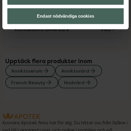
Instruktioner
Visa
Endast nödvändiga cookies
Kontaktinfo tillverkare
Visa
Upptäck flera produkter inom
Ansiktsserum
Ansiktsvård
French Beauty
Hudvård
Kronans Apotek finns här för dig. Du hittar oss från Skåne i
syd till Lappland i norr, och online i mobilen och på