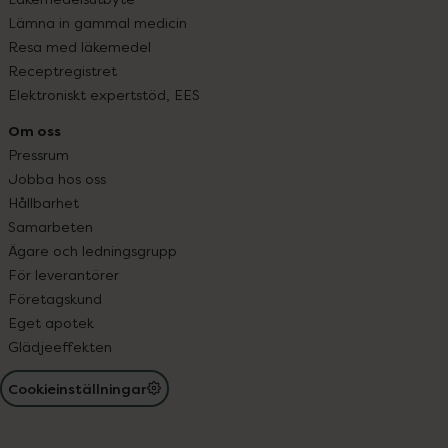
Lämna in gammal medicin
Resa med läkemedel
Receptregistret
Elektroniskt expertstöd, EES
Om oss
Pressrum
Jobba hos oss
Hållbarhet
Samarbeten
Ägare och ledningsgrupp
För leverantörer
Företagskund
Eget apotek
Glädjeeffekten
Cookieinställningar