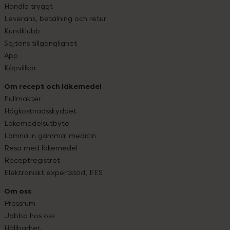
Handla tryggt
Leverans, betalning och retur
Kundklubb
Sajtens tillgänglighet
App
Köpvillkor
Om recept och läkemedel
Fullmakter
Högkostnadsskyddet
Läkemedelsutbyte
Lämna in gammal medicin
Resa med läkemedel
Receptregistret
Elektroniskt expertstöd, EES
Om oss
Pressrum
Jobba hos oss
Hållbarhet