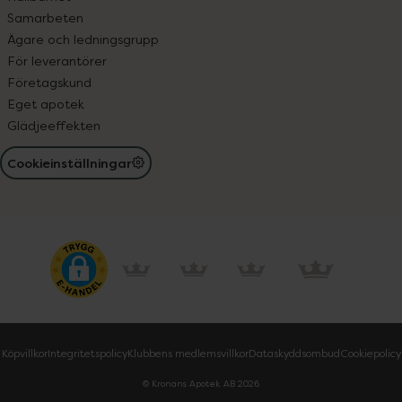
Samarbeten
Ägare och ledningsgrupp
För leverantörer
Företagskund
Eget apotek
Glädjeeffekten
Cookieinställningar
Köpvillkor
Integritetspolicy
Klubbens medlemsvillkor
Dataskyddsombud
Cookiepolicy
© Kronans Apotek AB
2026