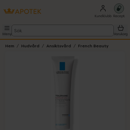
Kundklubb
Recept
Sök
Meny
Varukorg
Hem
Hudvård
Ansiktsvård
French Beauty
Hoppa över Lista
Lista: . Innehåller 1 objekt.