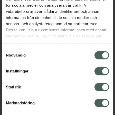
EAN:
03337875893626
för sociala medier och analysera vår trafik. Vi
Kategorier:
vidarebefordrar även sådana identifierare och annan
information från din enhet till de sociala medier och
Ansiktsvård
French Beauty
Hudbesvär
annons- och analysföretag som vi samarbetar med.
Hudbesvär
Hudvård
Torr hud
Torr hud
Dessa kan i sin tur kombinera informationen med annan
information som du har tillhandahållit eller som de har
Innehåll
Visa
samlat in när du har använt deras tjänster. Samtycke till
cookies är frivilligt och du kan när som helst ändra eller
Samtyckesval
återkalla ditt samtycke via webbplatsens
Nödvändig
Instruktioner
Visa
cookieinställningar. Ett återkallat samtycke påverkar inte
lagligheten av behandling som skett innan återkallelsen.
Inställningar
Kontaktinfo tillverkare
Visa
Statistik
Marknadsföring
Upptäck flera produkter inom
Ansiktsvård
French Beauty