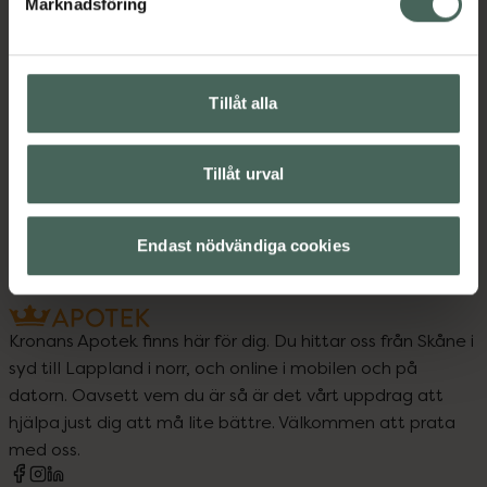
Marknadsföring
Hudbesvär
Hudbesvär
Hudvård
Skadad och irriterad hud
Skadad och irriterad hud
Tillåt alla
Vegansk hudvård
Tillåt urval
Veganska produkter
Endast nödvändiga cookies
Kronans Apotek finns här för dig. Du hittar oss från Skåne i
syd till Lappland i norr, och online i mobilen och på
datorn. Oavsett vem du är så är det vårt uppdrag att
hjälpa just dig att må lite bättre. Välkommen att prata
med oss.