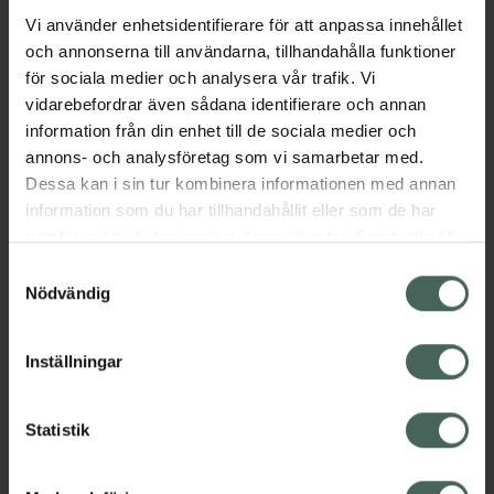
Jämförpris
1833,33 kr
/
l
Vi använder enhetsidentifierare för att anpassa innehållet
EAN:
07312489983730
och annonserna till användarna, tillhandahålla funktioner
för sociala medier och analysera vår trafik. Vi
Kategorier:
vidarebefordrar även sådana identifierare och annan
Hudbesvär
Hudbesvär
Hudvård
information från din enhet till de sociala medier och
Skadad och irriterad hud
annons- och analysföretag som vi samarbetar med.
Skadad och irriterad hud
Vegansk hudvård
Dessa kan i sin tur kombinera informationen med annan
Veganska produkter
information som du har tillhandahållit eller som de har
samlat in när du har använt deras tjänster. Samtycke till
cookies är frivilligt och du kan när som helst ändra eller
Samtyckesval
Innehåll
Visa
återkalla ditt samtycke via webbplatsens
Nödvändig
cookieinställningar. Ett återkallat samtycke påverkar inte
lagligheten av behandling som skett innan återkallelsen.
Instruktioner
Visa
Inställningar
Statistik
Upptäck flera produkter inom