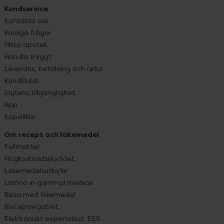
Kundservice
Kontakta oss
Vanliga frågor
Hitta apotek
Handla tryggt
Leverans, betalning och retur
Kundklubb
Sajtens tillgänglighet
App
Köpvillkor
Om recept och läkemedel
Fullmakter
Högkostnadsskyddet
Läkemedelsutbyte
Lämna in gammal medicin
Resa med läkemedel
Receptregistret
Elektroniskt expertstöd, EES