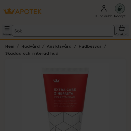
Kundklubb
Recept
Sök
Meny
Varukorg
Hem
Hudvård
Ansiktsvård
Hudbesvär
Skadad och irriterad hud
Hoppa över Lista
Lista: . Innehåller 1 objekt.