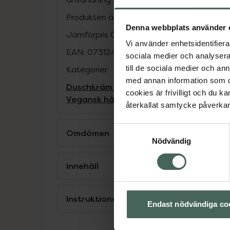
Produkten är vegansk.
Denna webbplats använder 
Jämförpris
0,28 kr
/
ml
Vi använder enhetsidentifierar
EAN:
07312489982313
sociala medier och analysera 
till de sociala medier och a
Kategorier:
med annan information som du 
Duschkräm och -olja
Hudvård
Hårvård
K
cookies är frivilligt och du k
Vegansk hårvård
Veganska produkter
återkallat samtycke påverkar 
Samtyckesval
Omdömen
Nödvändig
Innehåll
Instruktioner
Endast nödvändiga co