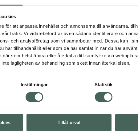
cookies
4.3 av 5 i omdöme
Kronans Apotek Tru
e för att anpassa innehållet och annonserna till användarna, tillh
Age Shower Oil Gel
vår trafik. Vi vidarebefordrar även sådana identifierare och anna
Duschkräm 250 ml
nnons- och analysföretag som vi samarbetar med. Dessa kan i sin
har tillhandahållit eller som de har samlat in när du har använt 
roppsvård
Pris online
an när som helst ändra eller återkalla ditt samtycke via webbplats
69 kr
inte lagligheten av behandling som skett innan återkallelsen.
Köp båda för
:
Visa
138 kr
Inställningar
Statistik
Visa
Visa
okies
Tillåt urval