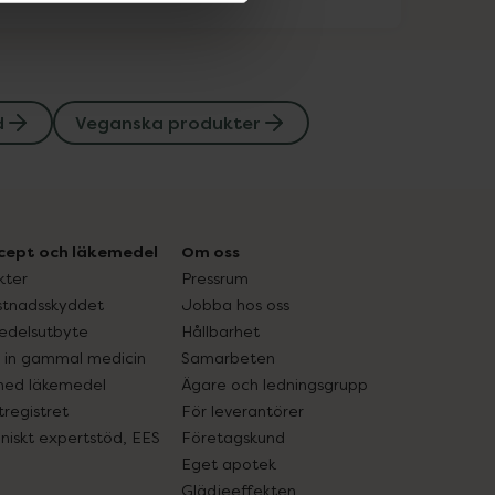
d
Veganska produkter
cept och läkemedel
Om oss
kter
Pressrum
tnadsskyddet
Jobba hos oss
edelsutbyte
Hållbarhet
in gammal medicin
Samarbeten
med läkemedel
Ägare och ledningsgrupp
registret
För leverantörer
oniskt expertstöd, EES
Företagskund
Eget apotek
Glädjeeffekten