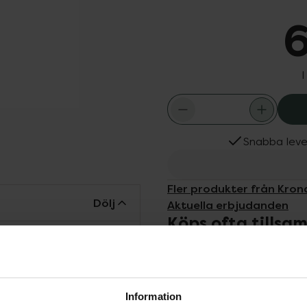
6
I
Snabba leve
Fler produkter från Kro
Dölj
Aktuella erbjudanden
Köps ofta tills
rengör huden skonsamt
 glycerin och sorbitol
n inositol förbättrar
ekt för daglig
Information
k hud.