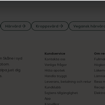
Hårvård
Kroppsvård
Vegansk hårvår
Kundservice
Om re
ån Skåne i syd
Kontakta oss
Fullma
atorn.
Vanliga frågor
Högkos
lpa just dig
Hitta apotek
Läkem
s.
Handla tryggt
Lämna 
Leverans, betalning och retur
Resa 
Kundklubb
Recept
Sajtens tillgänglighet
Elektr
App
Köpvillkor