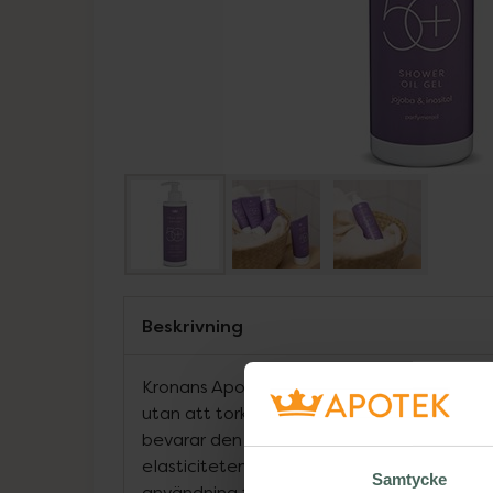
Beskrivning
Kronans Apotek True Age Shower Oil Gel 
utan att torka ut. Med beprövade tensider,
bevarar den hudens fukt och mjukhet, meda
elasticiteten och jojobaester mjukgör. Perf
Samtycke
användning för en ren, återfuktad och mju