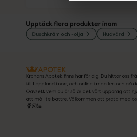
Upptäck flera produkter inom
Duschkräm och -olja
Hudvård
Kronans Apotek finns här för dig. Du hittar oss fr
till Lappland i norr, och online i mobilen och på d
Oavsett vem du är så är det vårt uppdrag att hjä
att må lite bättre. Välkommen att prata med os