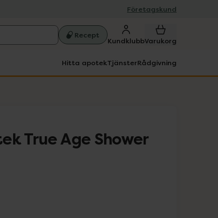
Företagskund
Recept
Kundklubb
Varukorg
Hitta apotek
Tjänster
Rådgivning
ek True Age Shower