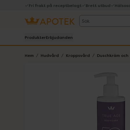
Fri frakt på receptbelagt
Brett utbud
Hälsos
Sök
Produkter
Erbjudanden
Hem
Hudvård
Kroppsvård
Duschkräm och 
Hoppa över Lista
Lista: . Innehåller 3 objekt.