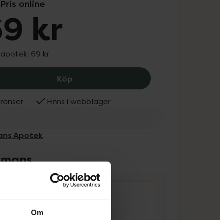
Pris online
9 kr
 apotek:
69 kr
Kronans Apotek True Age Shower Oil G
Köp
ranser
Finns i webblager
nans Apotek
ammans
Om