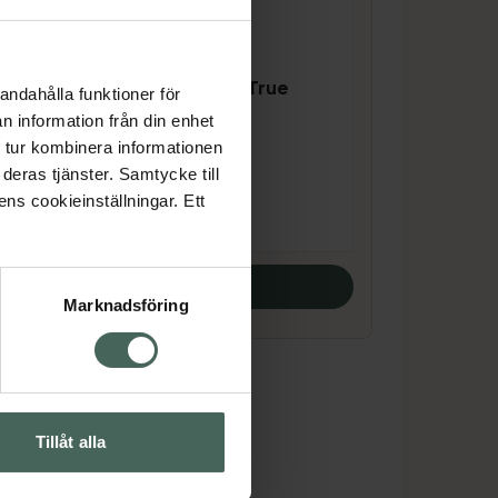
4.4 av 5 i omdöme
e
Kronans Apotek True
andahålla funktioner för
Age Body Cream
n information från din enhet
Kroppskräm 150 ml
 tur kombinera informationen
deras tjänster. Samtycke till
Pris online
ens cookieinställningar. Ett
69 kr
Köp båda
Marknadsföring
Tillåt alla