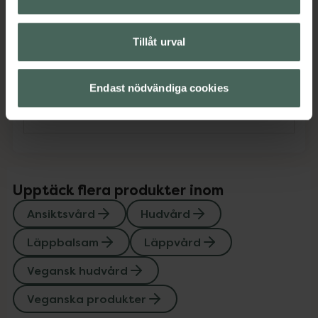
Omdömen
Visa
Tillåt urval
Innehåll
Visa
Endast nödvändiga cookies
Instruktioner
Visa
Upptäck flera produkter inom
Ansiktsvård
Hudvård
Läppbalsam
Läppvård
Vegansk hudvård
Veganska produkter