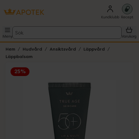
Kundklubb
Recept
Sök
Meny
Varukorg
Hem
Hudvård
Ansiktsvård
Läppvård
Läppbalsam
25%
Hoppa över Lista
Lista: . Innehåller 2 objekt.