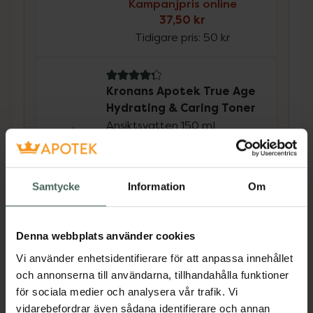
Kampanjpris online
37,50 kr
Tidigare pris:
50 kr
4.3 av 5 i omdöme
Kronans Apotek True Age
Hydrating & Caring Toner
Ansiktsvatten 150 ml
Kampanjpris online
60 kr
Samtycke
Information
Om
Tidigare pris:
69 kr
Köp båda för
:
97,50 kr
Denna webbplats använder cookies
Köp båda
Vi använder enhetsidentifierare för att anpassa innehållet
och annonserna till användarna, tillhandahålla funktioner
för sociala medier och analysera vår trafik. Vi
Beskrivning
Dölj
vidarebefordrar även sådana identifierare och annan