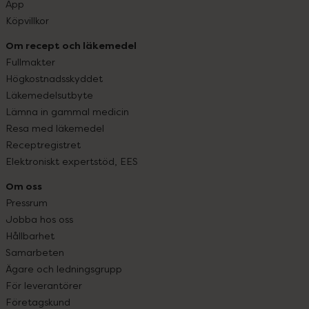
App
Köpvillkor
Om recept och läkemedel
Fullmakter
Högkostnadsskyddet
Läkemedelsutbyte
Lämna in gammal medicin
Resa med läkemedel
Receptregistret
Elektroniskt expertstöd, EES
Om oss
Pressrum
Jobba hos oss
Hållbarhet
Samarbeten
Ägare och ledningsgrupp
För leverantörer
Företagskund