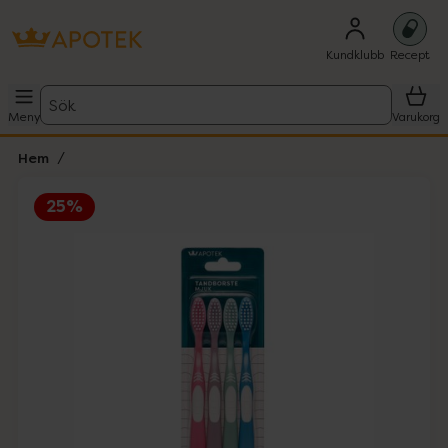
Kundklubb
Recept
Sök
Meny
Varukorg
Hem
25%
Hoppa över Lista
Lista: . Innehåller 1 objekt.