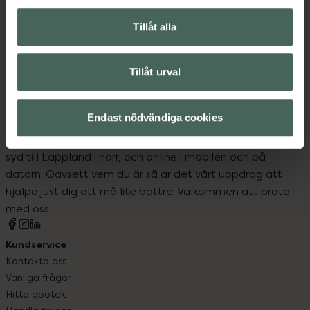
Instruktioner
Visa
Tillåt alla
Tillåt urval
Endast nödvändiga cookies
Kronans Apotek finns här för dig. Du hittar oss från Skåne i
syd till Lappland i norr, och online i mobilen och på
datorn. Oavsett vem du är så är det vårt uppdrag att
hjälpa just dig att må lite bättre. Välkommen att prata
med oss.
Kundservice
Kontakta oss
Vanliga frågor
Hitta apotek