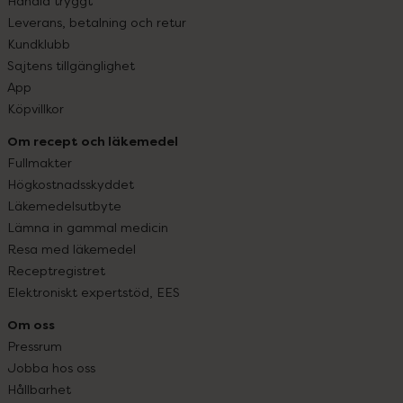
Handla tryggt
Leverans, betalning och retur
Kundklubb
Sajtens tillgänglighet
App
Köpvillkor
Om recept och läkemedel
Fullmakter
Högkostnadsskyddet
Läkemedelsutbyte
Lämna in gammal medicin
Resa med läkemedel
Receptregistret
Elektroniskt expertstöd, EES
Om oss
Pressrum
Jobba hos oss
Hållbarhet