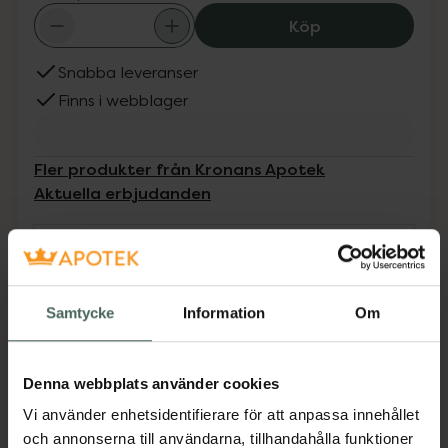
Kronans Apotek
Köp
Snabba leveranser
Finns i webblager
Fler produkter från Kronans Apotek
Aktuella erbjudanden
Beskrivning
Dölj
• Mjuk tandborste med skonsamma strån
Samtycke
Information
Om
• Strån i två längder för effektiv rengöring
• Rengör tänder och tandkött utan irritation
Denna webbplats använder cookies
• Passar både vuxna och barn (beroende på
Vi använder enhetsidentifierare för att anpassa innehållet
storlek)
och annonserna till användarna, tillhandahålla funktioner