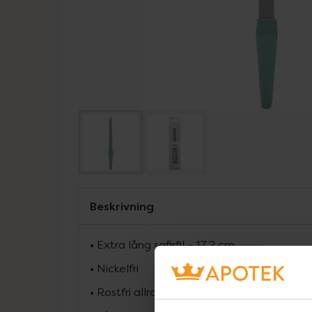
Beskrivning
• Extra lång safirfil – 17,2 cm
• Nickelfri
• Rostfri allroundfil med dubbelsidigt krom