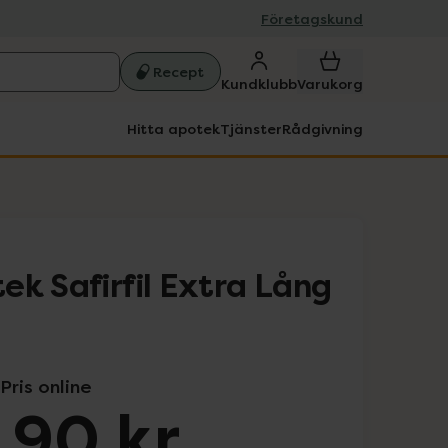
Företagskund
Recept
Kundklubb
Varukorg
Hitta apotek
Tjänster
Rådgivning
ek Safirfil Extra Lång
Pris online
,90 kr