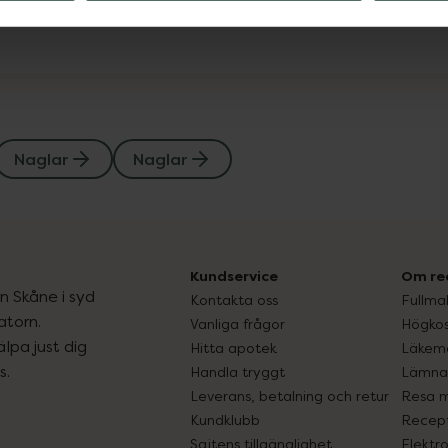
Naglar
Naglar
Kundservice
Om re
ån Skåne i syd
Kontakta oss
Fullma
atorn.
Vanliga frågor
Högkos
lpa just dig
Hitta apotek
Läkem
s.
Handla tryggt
Lämna 
Leverans, betalning och retur
Resa 
Kundklubb
Recept
Sajtens tillgänglighet
Elektr