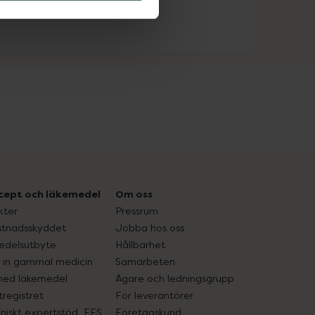
cept och läkemedel
Om oss
kter
Pressrum
tnadsskyddet
Jobba hos oss
edelsutbyte
Hållbarhet
in gammal medicin
Samarbeten
med läkemedel
Ägare och ledningsgrupp
registret
För leverantörer
oniskt expertstöd, EES
Företagskund