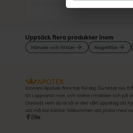
Upptäck flera produkter inom
Händer och fötter
Nagelfilar
Kronans Apotek finns här för dig. Du hittar oss fr
till Lappland i norr, och online i mobilen och på d
Oavsett vem du är så är det vårt uppdrag att hjä
att må lite bättre. Välkommen att prata med os