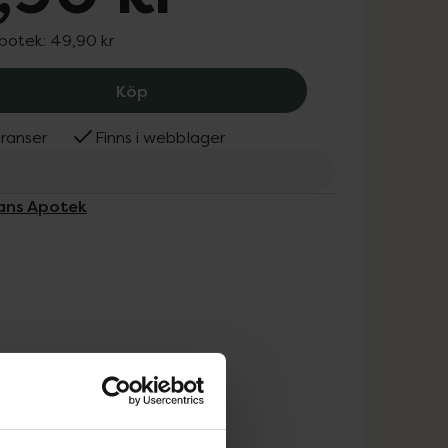
apotek:
49,90 kr
Kronans Apotek Safirfil Extra Lång, 4
Köp
ranser
Finns i webblager
nans Apotek