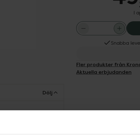
I 
Snabba leve
Fler produkter från Kro
Aktuella erbjudanden
Dölj
at blad