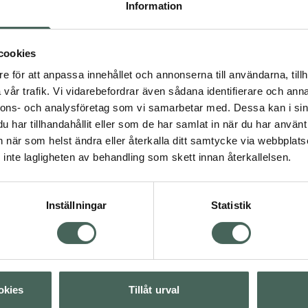
Information
rmning
cookies
nsdesignad fil som passar
e för att anpassa innehållet och annonserna till användarna, tillh
tfria, dubbelsidiga
vår trafik. Vi vidarebefordrar även sådana identifierare och anna
g med lång livslängd. Den
nnons- och analysföretag som vi samarbetar med. Dessa kan i sin
ch ger bra kontroll vid
har tillhandahållit eller som de har samlat in när du har använt 
an när som helst ändra eller återkalla ditt samtycke via webbplats
inte lagligheten av behandling som skett innan återkallelsen.
Inställningar
Statistik
lar
Visa
okies
Tillåt urval
Visa