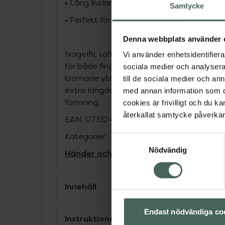
• Lång livslängd och hållbar konstruktion
Samtycke
• Perfekt för noggrann nagelfilning och fo
Denna webbplats använder 
Nagelfil, safirfil är en hållbar och precisio
Vi använder enhetsidentifierar
för både fingernaglar och tånaglar. Den ros
sociala medier och analysera 
kromade ytan ger effektiv och jämn filnin
till de sociala medier och a
extra längden gör filen enkel att hantera o
med annan information som du 
formning..
cookies är frivilligt och du k
återkallat samtycke påverkar 
EAN:
07312489983969
Kategorier:
Samtyckesval
Nödvändig
Händer och fötter
Nagelfilar
Naglar
Nag
Innehåll
Endast nödvändiga co
Instruktioner