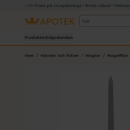
Fri frakt på receptbelagt
Brett utbud
Hälsos
Sök
Produkter
Erbjudanden
Hem
Händer och fötter
Naglar
Nagelfilar
Hoppa över Lista
Lista: . Innehåller 2 objekt.