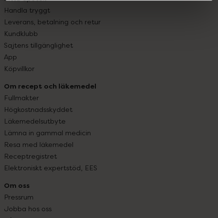
Handla tryggt
Leverans, betalning och retur
Kundklubb
Sajtens tillgänglighet
App
Köpvillkor
Om recept och läkemedel
Fullmakter
Högkostnadsskyddet
Läkemedelsutbyte
Lämna in gammal medicin
Resa med läkemedel
Receptregistret
Elektroniskt expertstöd, EES
Om oss
Pressrum
Jobba hos oss