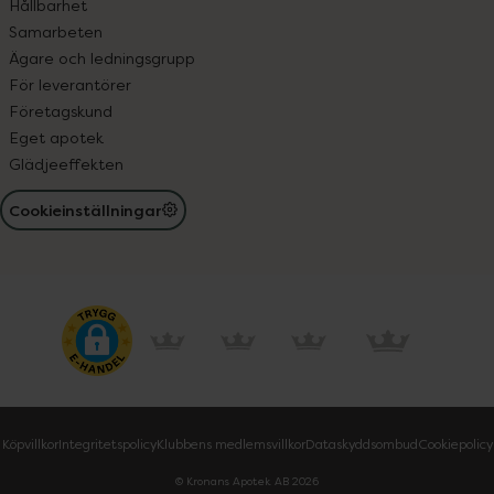
Hållbarhet
Samarbeten
Ägare och ledningsgrupp
För leverantörer
Företagskund
Eget apotek
Glädjeeffekten
Cookieinställningar
Köpvillkor
Integritetspolicy
Klubbens medlemsvillkor
Dataskyddsombud
Cookiepolicy
© Kronans Apotek AB
2026