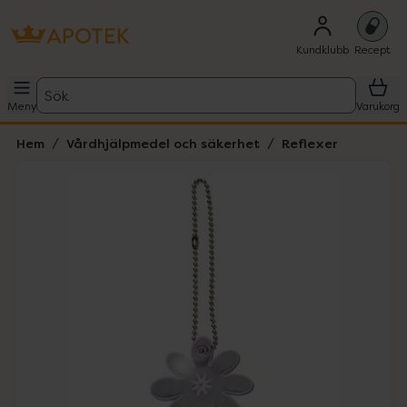
Kundklubb
Recept
Sök
Meny
Varukorg
Hem
Vårdhjälpmedel och säkerhet
Reflexer
Hoppa över Lista
Lista: . Innehåller 1 objekt.