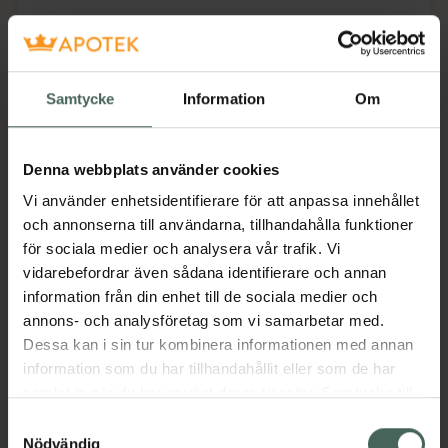
Fler produkter från Kronans Apotek
Aktuella erbjudanden
Samtycke
Information
Om
Beskrivning
Dölj
Denna webbplats använder cookies
Frihängande personreflex som fästs på jacka,
Vi använder enhetsidentifierare för att anpassa innehållet
väska eller ryggsäck.
och annonserna till användarna, tillhandahålla funktioner
Jämförpris
39,90 kr
/
st
för sociala medier och analysera vår trafik. Vi
vidarebefordrar även sådana identifierare och annan
EAN:
07312489982146
information från din enhet till de sociala medier och
Kategorier:
annons- och analysföretag som vi samarbetar med.
Dessa kan i sin tur kombinera informationen med annan
Reflexer
Vårdhjälpmedel och säkerhet
information som du har tillhandahållit eller som de har
samlat in när du har använt deras tjänster. Samtycke till
cookies är frivilligt och du kan när som helst ändra eller
Samtyckesval
återkalla ditt samtycke via webbplatsens
Nödvändig