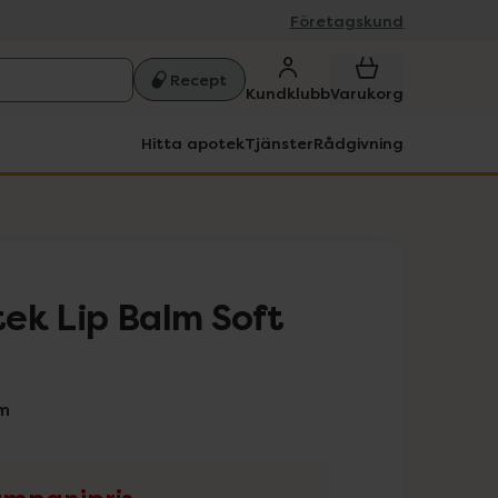
Företagskund
Recept
Kundklubb
Varukorg
Hitta apotek
Tjänster
Rådgivning
ek Lip Balm Soft
m