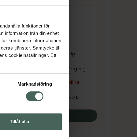
andahålla funktioner för
n information från din enhet
 tur kombinera informationen
deras tjänster. Samtycke till
4.1 av 5 i omdöme
Kronans Apotek Lip
ens cookieinställningar. Ett
Balm Soft Coral
lsam
Läppbalsam med färg 5 g
e
Kampanjpris online
Marknadsföring
22,42 kr
kr
Tidigare pris:
29,90 kr
Köp båda
Tillåt alla