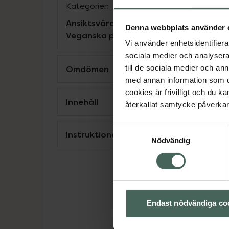
Kategorier:
Ansiktsvård
Hudvård
Läppbalsam
Läppv
Denna webbplats använder 
Veganska produkter
Vi använder enhetsidentifierar
sociala medier och analysera 
Omdömen
till de sociala medier och a
med annan information som du 
cookies är frivilligt och du k
Innehåll
återkallat samtycke påverkar 
Samtyckesval
Instruktioner
Nödvändig
Endast nödvändiga co