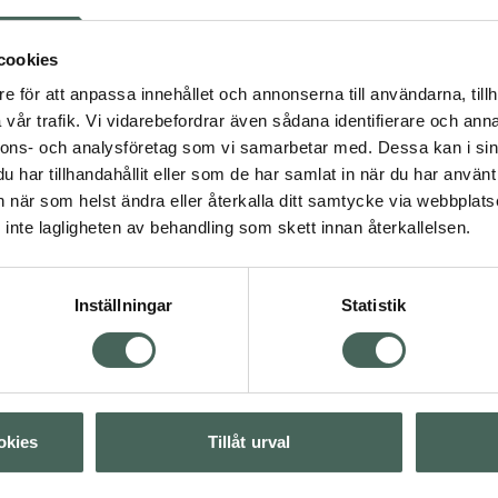
ård
Vegansk hudvård
cookies
e för att anpassa innehållet och annonserna till användarna, tillh
vår trafik. Vi vidarebefordrar även sådana identifierare och anna
Visa
nnons- och analysföretag som vi samarbetar med. Dessa kan i sin
har tillhandahållit eller som de har samlat in när du har använt 
4 av 5 i omdöme
Kronans Apotek Lip
an när som helst ändra eller återkalla ditt samtycke via webbplats
Visa
Balm Soft Nude
inte lagligheten av behandling som skett innan återkallelsen.
Återfuktande läppba
Visa
Kampanjpris onlin
Inställningar
Statistik
22,42 kr
Tidigare pris:
29,90 
Köp båda för
:
44,84 kr
okies
Tillåt urval