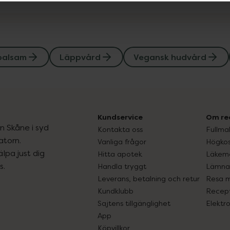
balsam
Läppvård
Vegansk hudvård
Kundservice
Om re
ån Skåne i syd
Kontakta oss
Fullma
atorn.
Vanliga frågor
Högkos
lpa just dig
Hitta apotek
Läkem
s.
Handla tryggt
Lämna 
Leverans, betalning och retur
Resa 
Kundklubb
Recept
Sajtens tillgänglighet
Elektr
App
Köpvillkor