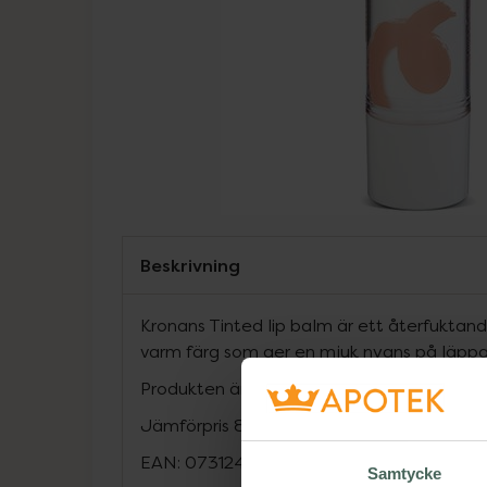
Beskrivning
Kronans Tinted lip balm är ett återfukta
varm färg som ger en mjuk nyans på läppa
Produkten är vegansk
Jämförpris
8980 kr
/
kg
EAN:
07312489980876
Samtycke