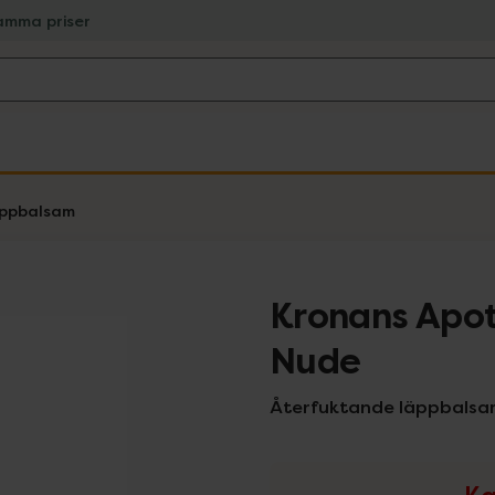
amma priser
ppbalsam
Kronans Apot
Nude
Återfuktande läppbalsa