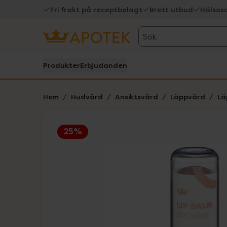
Fri frakt på receptbelagt
Brett utbud
Hälsos
Sök
Produkter
Erbjudanden
Hem
Hudvård
Ansiktsvård
Läppvård
Lä
25%
Hoppa över Lista
Lista: . Innehåller 1 objekt.