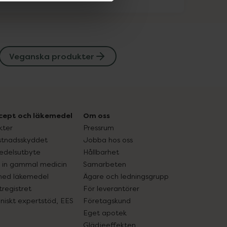
Veganska produkter
cept och läkemedel
Om oss
kter
Pressrum
tnadsskyddet
Jobba hos oss
edelsutbyte
Hållbarhet
in gammal medicin
Samarbeten
med läkemedel
Ägare och ledningsgrupp
registret
För leverantörer
oniskt expertstöd, EES
Företagskund
Eget apotek
Glädjeeffekten