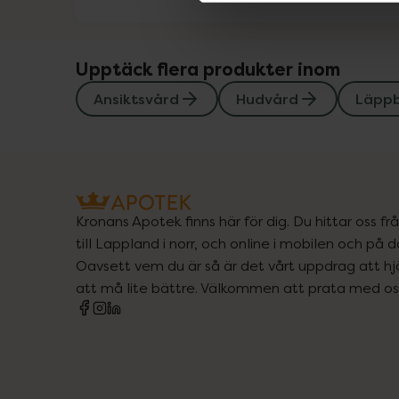
Upptäck flera produkter inom
Ansiktsvård
Hudvård
Läpp
Kronans Apotek finns här för dig. Du hittar oss fr
till Lappland i norr, och online i mobilen och på d
Oavsett vem du är så är det vårt uppdrag att hjä
att må lite bättre. Välkommen att prata med os