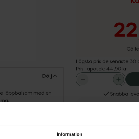
Ka
22
Gälle
Lägsta pris de senaste 30
Pris i apotek:
44,90 kr
Dölj
nde läppbalsam med en
Snabba leve
rna.
Fler produkter från Kro
Aktuella erbjudanden
Köps ofta tills
Information