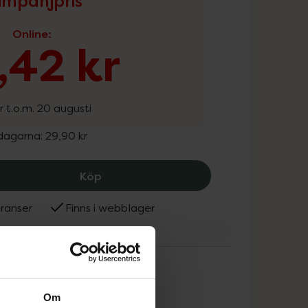
mpanjpris
Online
:
,42 kr
r t.o.m. 20 augusti
 dagarna:
29,90 kr
Kronans Apotek Lip Balm Soft Nude, 2
Köp
ranser
Finns i webblager
nans Apotek
ammans
Om