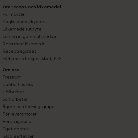
Om recept och läkemedel
Fullmakter
Högkostnadsskyddet
Läkemedelsutbyte
Lämna in gammal medicin
Resa med läkemedel
Receptregistret
Elektroniskt expertstöd, EES
Om oss
Pressrum
Jobba hos oss
Hållbarhet
Samarbeten
Ägare och ledningsgrupp
För leverantörer
Företagskund
Eget apotek
Glädjeeffekten