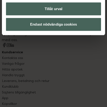
Tillåt urval
Kronans Apotek finns här för dig. Du hittar oss från Skåne i
syd till Lappland i norr, och online i mobilen och på
Endast nödvändiga cookies
datorn. Oavsett vem du är så är det vårt uppdrag att
hjälpa just dig att må lite bättre. Välkommen att prata
med oss.
Kundservice
Kontakta oss
Vanliga frågor
Hitta apotek
Handla tryggt
Leverans, betalning och retur
Kundklubb
Sajtens tillgänglighet
App
Köpvillkor