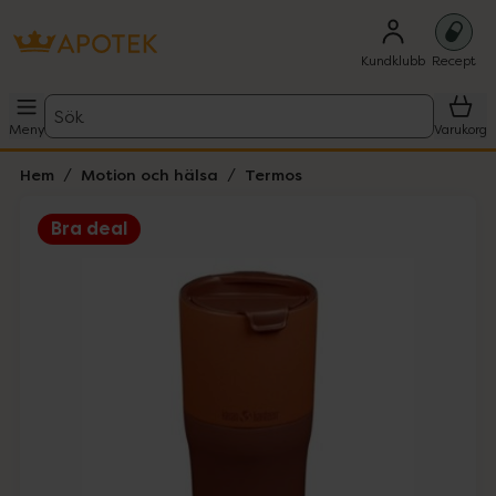
Kundklubb
Recept
Sök
Meny
Varukorg
Hem
Motion och hälsa
Termos
Bra deal
Hoppa över Lista
Lista: . Innehåller 1 objekt.