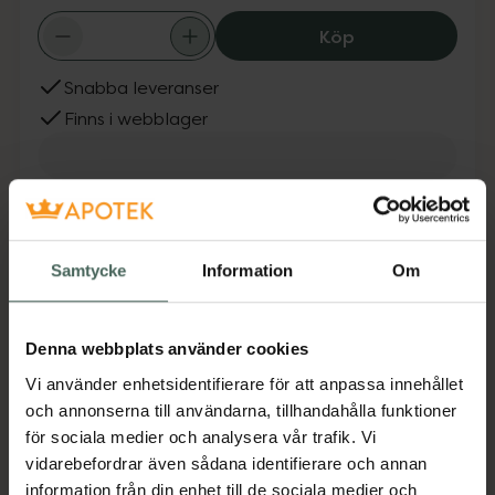
Klean Kanteen R
Köp
Snabba leveranser
Finns i webblager
Fler produkter från Klean Kanteen
Aktuella erbjudanden
Samtycke
Information
Om
Beskrivning
Dölj
Vår Rise Tumbler 770ml är utformad med
Denna webbplats använder cookies
ergonomiska konturer och en naturinspirerad
Vi använder enhetsidentifierare för att anpassa innehållet
färgpalett. Tillverkad av certifierat 18/8
och annonserna till användarna, tillhandahålla funktioner
rostfritt stål, 90% postkonsument-
för sociala medier och analysera vår trafik. Vi
återvunnet, prisbelönt Climate Lock™
vidarebefordrar även sådana identifierare och annan
vakuumisolering och vår tåliga Klean Coat®-
information från din enhet till de sociala medier och