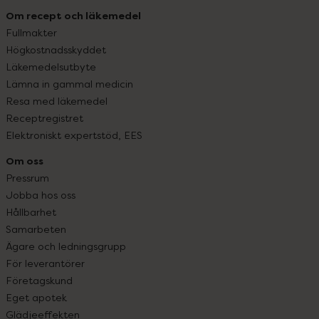
Om recept och läkemedel
Fullmakter
Högkostnadsskyddet
Läkemedelsutbyte
Lämna in gammal medicin
Resa med läkemedel
Receptregistret
Elektroniskt expertstöd, EES
Om oss
Pressrum
Jobba hos oss
Hållbarhet
Samarbeten
Ägare och ledningsgrupp
För leverantörer
Företagskund
Eget apotek
Glädjeeffekten