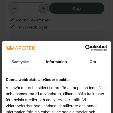
Klean Kanteen R
Köp
Snabba leveranser
Finns i webblager
Fler produkter från Klean Kanteen
Aktuella erbjudanden
Samtycke
Information
Om
Beskrivning
Dölj
Vår Rise Tumbler 770ml är utformad med
Denna webbplats använder cookies
ergonomiska konturer och en naturinspirerad
Vi använder enhetsidentifierare för att anpassa innehållet
färgpalett. Tillverkad av certifierat 18/8
och annonserna till användarna, tillhandahålla funktioner
rostfritt stål, 90% postkonsument-
för sociala medier och analysera vår trafik. Vi
återvunnet, prisbelönt Climate Lock™
vidarebefordrar även sådana identifierare och annan
vakuumisolering och vår tåliga Klean Coat®-
information från din enhet till de sociala medier och