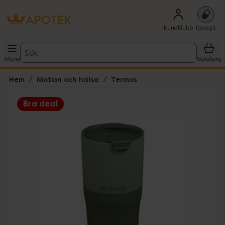
Kundklubb
Recept
Sök
Meny
Varukorg
Hem
Motion och hälsa
Termos
Bra deal
Hoppa över Lista
Lista: . Innehåller 1 objekt.