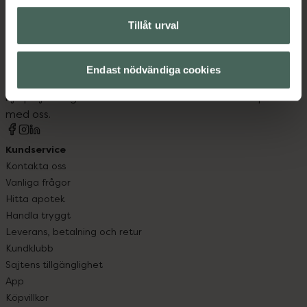
Tillåt urval
Kronans Apotek finns här för dig. Du hittar oss från Skåne i
syd till Lappland i norr, och online i mobilen och på
Endast nödvändiga cookies
datorn. Oavsett vem du är så är det vårt uppdrag att
hjälpa just dig att må lite bättre. Välkommen att prata
med oss.
Kundservice
Kontakta oss
Vanliga frågor
Hitta apotek
Handla tryggt
Leverans, betalning och retur
Kundklubb
Sajtens tillgänglighet
App
Köpvillkor