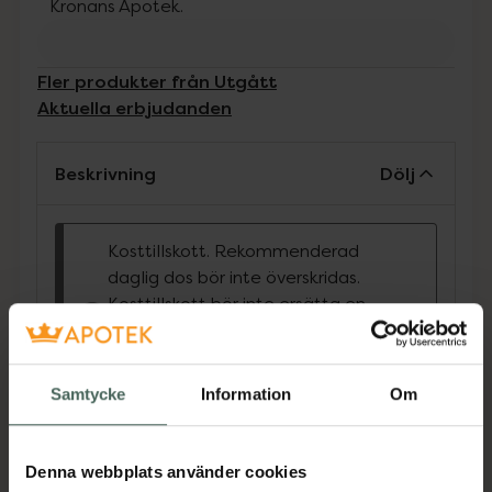
Kronans Apotek.
Fler produkter från Utgått
Aktuella erbjudanden
Beskrivning
Dölj
Kosttillskott. Rekommenderad
daglig dos bör inte överskridas.
Kosttillskott bör inte ersätta en
varierad kost och en hälsosam
livsstil. Förvaras utom räckhåll för
små barn.
Samtycke
Information
Om
KIKI Health Alkaline Infusion är ett finmalet
pulver med en noggrant utvald blandning
Denna webbplats använder cookies
av alkaliska mineraler som magnesium,