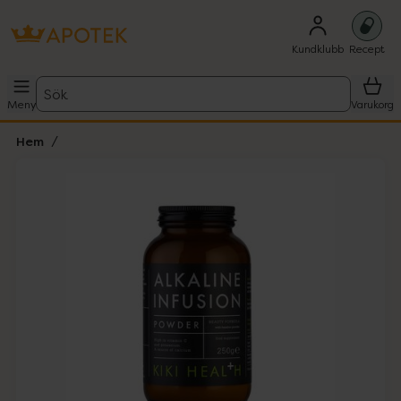
Kundklubb
Recept
Sök
Meny
Varukorg
Hem
Hoppa över Lista
Lista: . Innehåller 1 objekt.