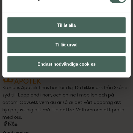
Innehåll
Visa
Tillåt alla
Instruktioner
Visa
Tillåt urval
Endast nödvändiga cookies
Kronans Apotek finns här för dig. Du hittar oss från Skåne i
syd till Lappland i norr, och online i mobilen och på
datorn. Oavsett vem du är så är det vårt uppdrag att
hjälpa just dig att må lite bättre. Välkommen att prata
med oss.
Kundservice