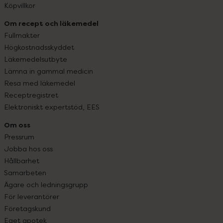
Köpvillkor
Om recept och läkemedel
Fullmakter
Högkostnadsskyddet
Läkemedelsutbyte
Lämna in gammal medicin
Resa med läkemedel
Receptregistret
Elektroniskt expertstöd, EES
Om oss
Pressrum
Jobba hos oss
Hållbarhet
Samarbeten
Ägare och ledningsgrupp
För leverantörer
Företagskund
Eget apotek