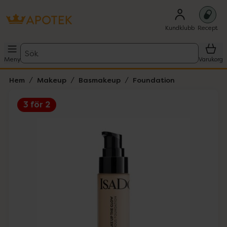
Kundklubb
Recept
Sök
Meny
Varukorg
Hem
Makeup
Basmakeup
Foundation
3 för 2
Hoppa över Lista
Lista: . Innehåller 4 objekt.