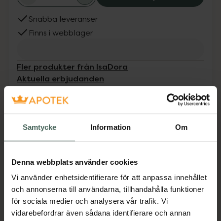
Snabba leveranser
Finns i webblager
Fler produkter från IsaDora
Aktuella erbjudanden
Beskrivning
Dölj
Samtycke
Information
Om
Hyaluronsyra – fyller huden med fukt och
bevarar dess elasticitet och smidighet.
Vitamin E – återfuktar och skyddar huden mot
Denna webbplats använder cookies
fria radikaler och har anti-aging-egenskaper.
Vi använder enhetsidentifierare för att anpassa innehållet
UVA / UVB filter – testat och belagt SPF 50+-
och annonserna till användarna, tillhandahålla funktioner
skydd.
för sociala medier och analysera vår trafik. Vi
Jämförpris
6,63 kr
/
ml
vidarebefordrar även sådana identifierare och annan