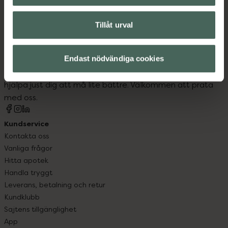
Tillåt urval
Kronans Apotek finns här för dig. Du hittar oss från Skåne i
Endast nödvändiga cookies
syd till Lappland i norr, och online i mobilen och på
datorn. Oavsett vem du är så är det vårt uppdrag att
hjälpa just dig att må lite bättre. Välkommen att prata
med oss.
Kundservice
Kontakta oss
Vanliga frågor
Hitta apotek
Handla tryggt
Leverans, betalning och retur
Kundklubb
Sajtens tillgänglighet
App