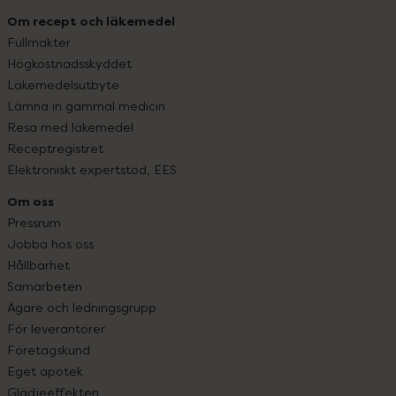
Om recept och läkemedel
Fullmakter
Högkostnadsskyddet
Läkemedelsutbyte
Lämna in gammal medicin
Resa med läkemedel
Receptregistret
Elektroniskt expertstöd, EES
Om oss
Pressrum
Jobba hos oss
Hållbarhet
Samarbeten
Ägare och ledningsgrupp
För leverantörer
Företagskund
Eget apotek
Glädjeeffekten