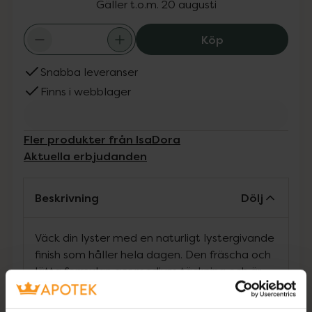
Gäller t.o.m. 20 augusti
IsaDora The Wak
Köp
Snabba leveranser
Finns i webblager
Fler produkter från IsaDora
Aktuella erbjudanden
Beskrivning
Dölj
Väck din lyster med en naturligt lystergivande
finish som håller hela dagen. Den fräscha och
lätta formulan ger medium täckning och är
fylld med närande ingredienser för en naturlig,
lystergivande och frisk hud. Innehåller