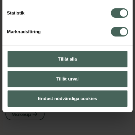
Kategorier:
Statistik
Basmakeup
Foundation
Makeup
Marknadsföring
Innehåll
Visa
Instruktioner
Visa
Tillåt alla
Tillåt urval
Upptäck flera produkter inom
Endast nödvändiga cookies
Basmakeup
Foundation
Makeup