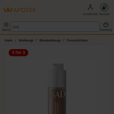
Kundklubb
Recept
Sök
Meny
Varukorg
Hem
Makeup
Basmakeup
Foundation
3 för 2
Hoppa över Lista
Lista: . Innehåller 5 objekt.