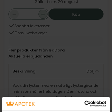
Gäller t.o.m. 20 augusti
IsaDora The Wak
Köp
Snabba leveranser
Finns i webblager
Fler produkter från IsaDora
Aktuella erbjudanden
Beskrivning
Dölj
Väck din lyster med en naturligt lystergivande
finish som håller hela dagen. Den fräscha och
lätta formulan ger medium täckning och är
fylld med närande ingredienser för en naturlig,
lystergivande och frisk hud. Innehåller