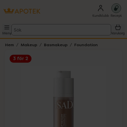
Kundklubb
Recept
Sök
Meny
Varukorg
Hem
Makeup
Basmakeup
Foundation
3 för 2
Hoppa över Lista
Lista: . Innehåller 5 objekt.