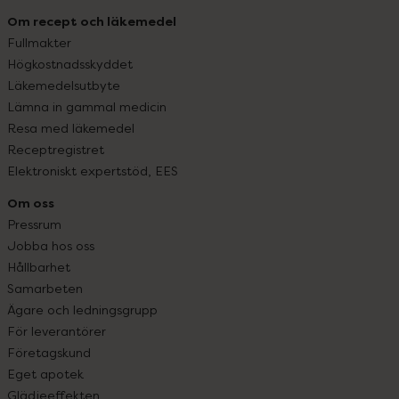
Om recept och läkemedel
Fullmakter
Högkostnadsskyddet
Läkemedelsutbyte
Lämna in gammal medicin
Resa med läkemedel
Receptregistret
Elektroniskt expertstöd, EES
Om oss
Pressrum
Jobba hos oss
Hållbarhet
Samarbeten
Ägare och ledningsgrupp
För leverantörer
Företagskund
Eget apotek
Glädjeeffekten