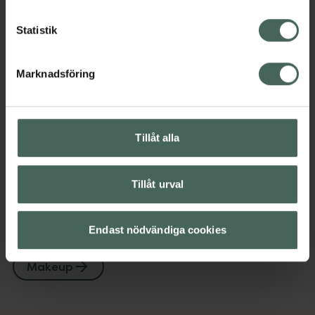
Kategorier:
Statistik
Basmakeup
Foundation
Makeup
Marknadsföring
Innehåll
Visa
Instruktioner
Visa
Tillåt alla
Tillåt urval
Upptäck flera produkter inom
Endast nödvändiga cookies
Basmakeup
Foundation
Makeup