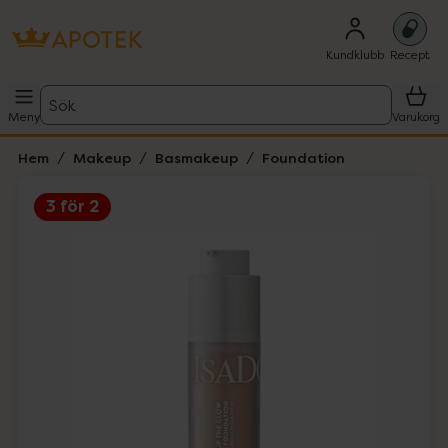
Kundklubb
Recept
Sök
Meny
Varukorg
Hem
Makeup
Basmakeup
Foundation
3 för 2
Hoppa över Lista
Lista: . Innehåller 5 objekt.