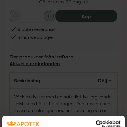
Gäller t.o.m. 20 augusti
IsaDora The Wa
Köp
Snabba leveranser
Finns i webblager
Fler produkter från IsaDora
Aktuella erbjudanden
Beskrivning
Dölj
Väck din lyster med en naturligt lystergivande
finish som håller hela dagen. Den fräscha och
lätta formulan ger medium täckning och är
fylld med närande ingredienser för en naturlig,
lystergivande och frisk hud. Innehåller