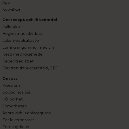
App
Köpvillkor
Om recept och läkemedel
Fullmakter
Högkostnadsskyddet
Läkemedelsutbyte
Lämna in gammal medicin
Resa med läkemedel
Receptregistret
Elektroniskt expertstöd, EES
Om oss
Pressrum
Jobba hos oss
Hållbarhet
Samarbeten
Ägare och ledningsgrupp
För leverantörer
Företagskund