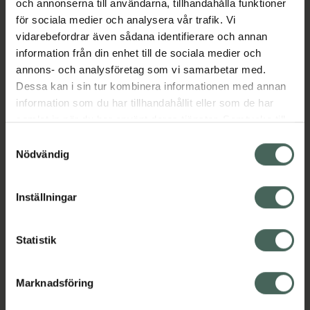
och annonserna till användarna, tillhandahålla funktioner
färg som glider på och sitter kvar hela dagen
för sociala medier och analysera vår trafik. Vi
– så bekvämt att du kanske till och med
vidarebefordrar även sådana identifierare och annan
glömmer att du har det på. Finns i fyra vackra
information från din enhet till de sociala medier och
nyanser.
annons- och analysföretag som vi samarbetar med.
Jämförpris
35,80 kr
/
ml
Dessa kan i sin tur kombinera informationen med annan
information som du har tillhandahållit eller som de har
EAN:
07333352110473
samlat in när du har använt deras tjänster. Samtycke till
Kategorier:
cookies är frivilligt och du kan när som helst ändra eller
Samtyckesval
Läppstift
Makeup
Makeup för läppar
återkalla ditt samtycke via webbplatsens
Nödvändig
cookieinställningar. Ett återkallat samtycke påverkar inte
lagligheten av behandling som skett innan återkallelsen.
Inställningar
Innehåll
Visa
Statistik
Instruktioner
Visa
Marknadsföring