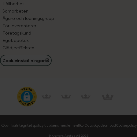
Hållbarhet
Samarbeten
Ägare och ledningsgrupp
För leverantörer
Företagskund
Eget apotek
Glädjeeffekten
Cookieinställningar
Köpvillkor
Integritetspolicy
Klubbens medlemsvillkor
Dataskyddsombud
Cookiepolicy
© Kronans Apotek AB
2026