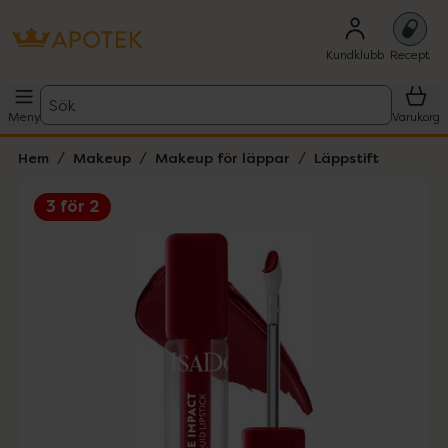
Kundklubb
Recept
Sök
Meny
Varukorg
Hem
Makeup
Makeup för läppar
Läppstift
3 för 2
Hoppa över Lista
Lista: . Innehåller 1 objekt.