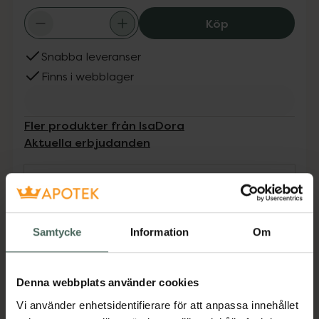
IsaDora The Tru
Köp
Snabba leveranser
Finns i webblager
Fler produkter från IsaDora
Aktuella erbjudanden
Beskrivning
Dölj
Detta fullpigmenterade flytande och matta
Samtycke
Information
Om
läppstift ger hög täckning och långvarig färg i
ett enda svep. Den mjuka, matta finishen
känns följsamt lätt och bekväm att bära.
Denna webbplats använder cookies
Formulerat med hudvårdande och
Vi använder enhetsidentifierare för att anpassa innehållet
färgfixerande ingredienser ger det intensiv