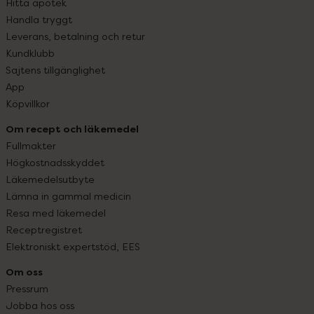
Hitta apotek
Handla tryggt
Leverans, betalning och retur
Kundklubb
Sajtens tillgänglighet
App
Köpvillkor
Om recept och läkemedel
Fullmakter
Högkostnadsskyddet
Läkemedelsutbyte
Lämna in gammal medicin
Resa med läkemedel
Receptregistret
Elektroniskt expertstöd, EES
Om oss
Pressrum
Jobba hos oss