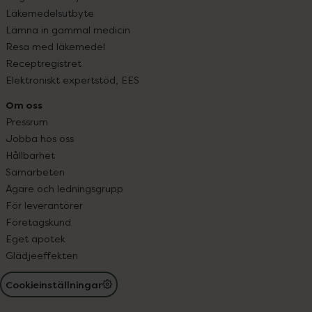
Läkemedelsutbyte
Lämna in gammal medicin
Resa med läkemedel
Receptregistret
Elektroniskt expertstöd, EES
Om oss
Pressrum
Jobba hos oss
Hållbarhet
Samarbeten
Ägare och ledningsgrupp
För leverantörer
Företagskund
Eget apotek
Glädjeeffekten
Cookieinställningar