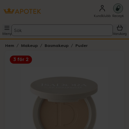
Kundklubb
Recept
Sök
Meny
Varukorg
Hem
Makeup
Basmakeup
Puder
3 för 2
Hoppa över Lista
Lista: . Innehåller 4 objekt.