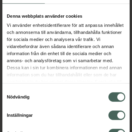
hög täckning och en mjuk, matt finish med
krämig textur.
Denna webbplats använder cookies
Den är vattenfast och sitter kvar länge med
Vi använder enhetsidentifierare för att anpassa innehållet
en soft-focus effekt som kontrollerar oljiga
och annonserna till användarna, tillhandahålla funktioner
eller glansiga partier i ansiktet. Tack vare den
för sociala medier och analysera vår trafik. Vi
innovativa tekniken i formulan gör pudret att
vidarebefordrar även sådana identifierare och annan
din hud känns mjuk och återfuktad. Du kan ha
information från din enhet till de sociala medier och
den där perfekta matta looken hela dagen
annons- och analysföretag som vi samarbetar med.
samtidigt som huden känns fräsch och
Dessa kan i sin tur kombinera informationen med annan
behaglig.
information som du har tillhandahållit eller som de har
Jämförpris
28428,57 kr
/
kg
samlat in när du har använt deras tjänster. Samtycke till
EAN:
07333352084934
cookies är frivilligt och du kan när som helst ändra eller
Samtyckesval
återkalla ditt samtycke via webbplatsens
Nödvändig
Kategorier:
cookieinställningar. Ett återkallat samtycke påverkar inte
Basmakeup
Makeup
Puder
lagligheten av behandling som skett innan återkallelsen.
Veganska produkter
Veganskt smink
Inställningar