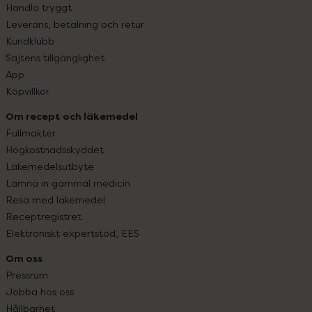
Handla tryggt
Leverans, betalning och retur
Kundklubb
Sajtens tillgänglighet
App
Köpvillkor
Om recept och läkemedel
Fullmakter
Högkostnadsskyddet
Läkemedelsutbyte
Lämna in gammal medicin
Resa med läkemedel
Receptregistret
Elektroniskt expertstöd, EES
Om oss
Pressrum
Jobba hos oss
Hållbarhet