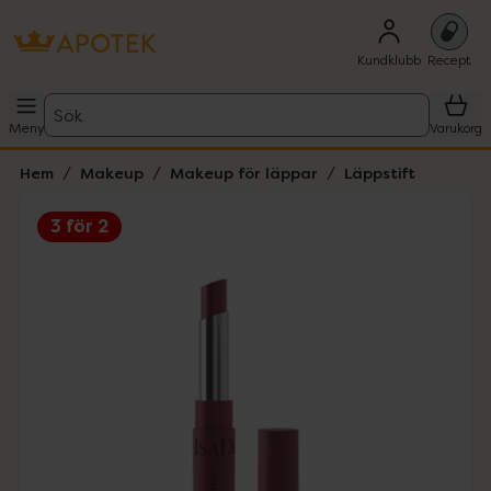
Kundklubb
Recept
Sök
Meny
Varukorg
Hem
Makeup
Makeup för läppar
Läppstift
3 för 2
Hoppa över Lista
Lista: . Innehåller 4 objekt.