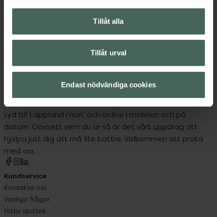
Upptäck flera produkter inom
Läppstift
Makeup
Tillåt alla
Makeup för läppar
Tillåt urval
Endast nödvändiga cookies
Kronans Apotek finns här för dig. Du hittar oss från Skåne i
syd till Lappland i norr, och online i mobilen och på
datorn. Oavsett vem du är så är det vårt uppdrag att
hjälpa just dig att må lite bättre. Välkommen att prata
med oss.
Kundservice
Kontakta oss
Vanliga frågor
Hitta apotek