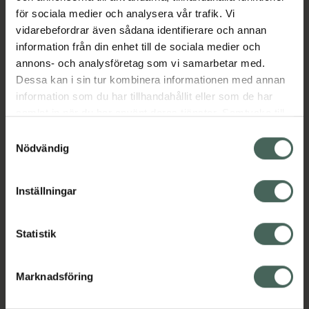
kakaosmör ger det omedelbar återfuktning
för sociala medier och analysera vår trafik. Vi
samtidigt som det ger volym och fyller i de
vidarebefordrar även sådana identifierare och annan
små linjerna och rynkorna i dina läppar.
information från din enhet till de sociala medier och
annons- och analysföretag som vi samarbetar med.
Jämförpris
105625 kr
/
kg
Dessa kan i sin tur kombinera informationen med annan
EAN:
07333352084620
information som du har tillhandahållit eller som de har
samlat in när du har använt deras tjänster. Samtycke till
Kategorier:
cookies är frivilligt och du kan när som helst ändra eller
Samtyckesval
Läppstift
Makeup
Makeup för läppar
återkalla ditt samtycke via webbplatsens
Nödvändig
cookieinställningar. Ett återkallat samtycke påverkar inte
lagligheten av behandling som skett innan återkallelsen.
Innehåll
Visa
Inställningar
Instruktioner
Visa
Statistik
Marknadsföring