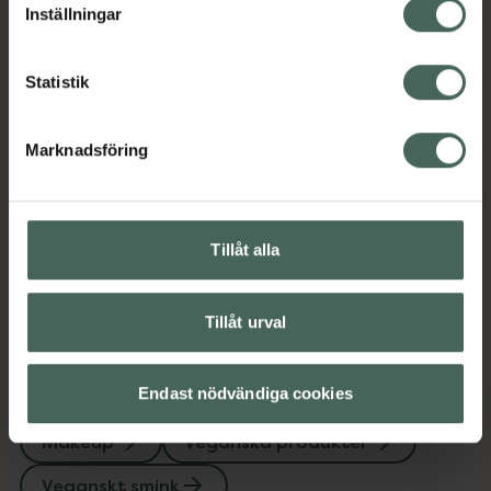
Inställningar
Veganska produkter
Veganskt smink
Statistik
Omdömen
Visa
Marknadsföring
Innehåll
Visa
Instruktioner
Visa
Tillåt alla
Tillåt urval
Upptäck flera produkter inom
Endast nödvändiga cookies
Basmakeup
Foundation
Makeup
Veganska produkter
Veganskt smink