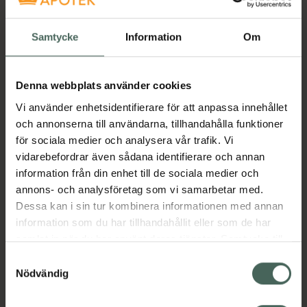
Heltäckande foundation med lätt textur och
matt finish som sitter upp till 24 timmar*
Låter huden andas med en vattenfast, non-
Samtycke
Information
Om
comedogenic* medium till full täckning
Förbättrar huden fasthet med innovativ
hudvårdsteknologi
Denna webbplats använder cookies
Optiska fillers ger en soft focus-effekt
Vi använder enhetsidentifierare för att anpassa innehållet
15 inkluderande kalla, varma och neutrala
och annonserna till användarna, tillhandahålla funktioner
nyanser.
för sociala medier och analysera vår trafik. Vi
vidarebefordrar även sådana identifierare och annan
CRUELTY FREE
information från din enhet till de sociala medier och
CLINICALLY TESTED
annons- och analysföretag som vi samarbetar med.
FRAGRANCE FREE
Dessa kan i sin tur kombinera informationen med annan
VEGAN-FRIENDLY
information som du har tillhandahållit eller som de har
Jämförpris
7,63 kr
/
ml
samlat in när du har använt deras tjänster. Samtycke till
EAN:
07317851143743
cookies är frivilligt och du kan när som helst ändra eller
Samtyckesval
återkalla ditt samtycke via webbplatsens
Nödvändig
Kategorier:
cookieinställningar. Ett återkallat samtycke påverkar inte
Basmakeup
Foundation
Makeup
lagligheten av behandling som skett innan återkallelsen.