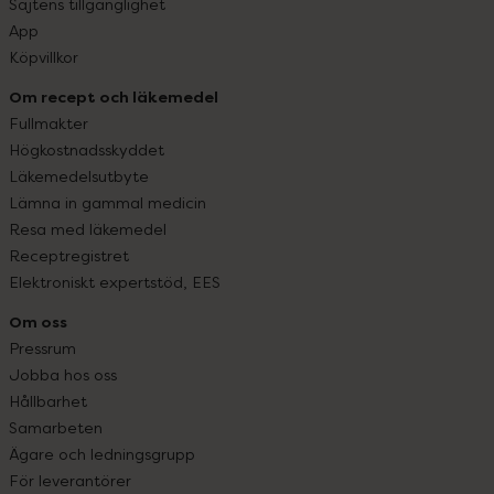
Sajtens tillgänglighet
App
Köpvillkor
Om recept och läkemedel
Fullmakter
Högkostnadsskyddet
Läkemedelsutbyte
Lämna in gammal medicin
Resa med läkemedel
Receptregistret
Elektroniskt expertstöd, EES
Om oss
Pressrum
Jobba hos oss
Hållbarhet
Samarbeten
Ägare och ledningsgrupp
För leverantörer