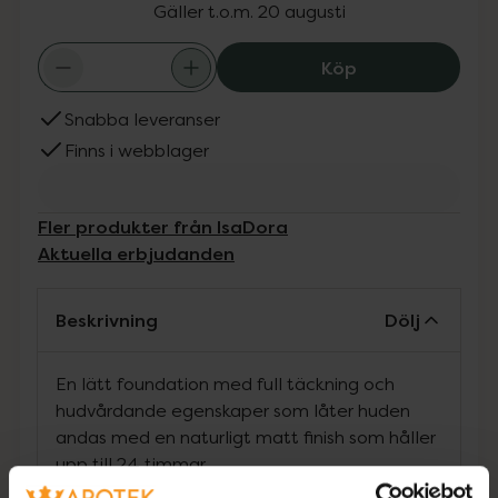
Gäller t.o.m. 20 augusti
IsaDora No Com
Köp
Snabba leveranser
Finns i webblager
Fler produkter från IsaDora
Aktuella erbjudanden
Beskrivning
Dölj
En lätt foundation med full täckning och
hudvårdande egenskaper som låter huden
andas med en naturligt matt finish som håller
upp till 24 timmar.