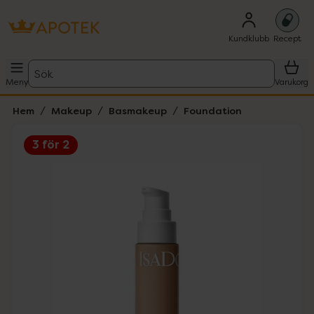
Kundklubb
Recept
Sök
Meny
Varukorg
Hem
Makeup
Basmakeup
Foundation
3 för 2
Hoppa över Lista
Lista: . Innehåller 5 objekt.